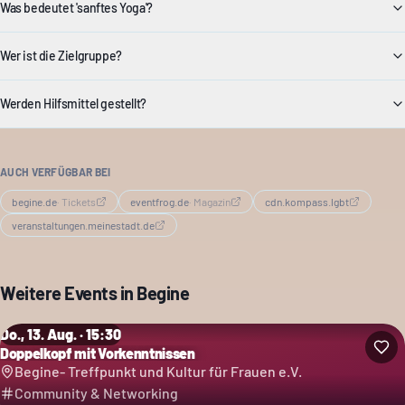
Was bedeutet 'sanftes Yoga'?
Wer ist die Zielgruppe?
Werden Hilfsmittel gestellt?
AUCH VERFÜGBAR BEI
begine.de
·
Tickets
eventfrog.de
·
Magazin
cdn.kompass.lgbt
veranstaltungen.meinestadt.de
Weitere Events in
Begine
Do., 13. Aug. · 15:30
Doppelkopf mit Vorkenntnissen
Begine- Treffpunkt und Kultur für Frauen e.V.
Community & Networking