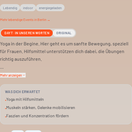
Lebendig
indoor
energiegeladen
Mehr
lebendige
Events in Berlin →
DAYT · IN UNSEREN WORTEN
ORIGINAL
Yoga in der Begine. Hier geht es um sanfte Bewegung, speziell
für Frauen. Hilfsmittel unterstützen dich dabei, die Übungen
richtig auszuführen.
Du stärkst deine Muskeln und mobilisierst die Gelenke. Auch die
Mehr anzeigen
Faszien werden beansprucht, die Konzentration gefördert.
Alles ohne den üblichen Leistungsdruck.
WAS DICH ERWARTET
Yoga mit Hilfsmitteln
•
Suchst du eine ruhige Auszeit vom Alltag? Dann bist du hier
Muskeln stärken, Gelenke mobilisieren
•
richtig. Es ist ein Angebot, das Körper und Geist in Einklang
Faszien und Konzentration fördern
•
bringt.