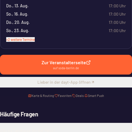
Do., 13. Aug.
17:00
Uhr
So., 16. Aug.
17:00
Uhr
Do., 20. Aug.
17:00
Uhr
So., 23. Aug.
17:00
Uhr
+
2
weitere Termine
Zur Veranstalterseite
auf
soda-berlin.de
Lieber in der dayt-App öffnen
Karte & Routing
·
Favoriten
·
Deals
·
Smart Push
Häufige Fragen
Gibt es Tanzkurse vor der Party?