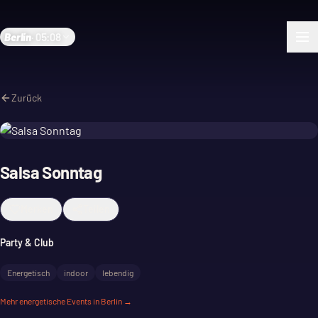
Berlin
·
05:08
Zurück
Salsa Sonntag
Merken
Teilen
Party & Club
Energetisch
indoor
lebendig
Mehr
energetische
Events in Berlin →