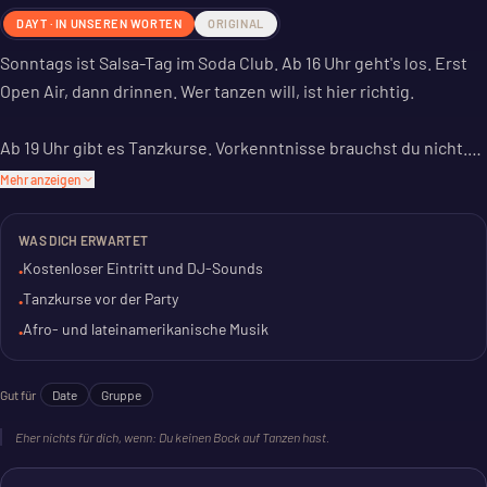
DAYT · IN UNSEREN WORTEN
ORIGINAL
Sonntags ist Salsa-Tag im Soda Club. Ab 16 Uhr geht's los. Erst
Open Air, dann drinnen. Wer tanzen will, ist hier richtig.
Ab 19 Uhr gibt es Tanzkurse. Vorkenntnisse brauchst du nicht.
Danach wird auf allen Floors gefeiert. Afro- und
Mehr anzeigen
lateinamerikanische Musik läuft.
WAS DICH ERWARTET
Der Eintritt ist frei. Ein DJ sorgt für die Musik. Das Ganze geht
Kostenloser Eintritt und DJ-Sounds
•
bis tief in die Nacht. Für Gruppen und Dates eine gute Sache.
Tanzkurse vor der Party
•
Junge Leute sind hier richtig.
Afro- und lateinamerikanische Musik
•
Gut für
Date
Gruppe
Eher nichts für dich, wenn:
Du keinen Bock auf Tanzen hast.