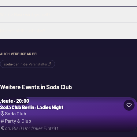
Welche Musik wird gespielt?
Ist der Eintritt kostenlos?
AUCH VERFÜGBAR BEI
soda-berlin.de
·
Veranstalter
Weitere Events in
Soda Club
Heute · 20:00
Soda Club Berlin: Ladies Night
Soda Club
Party & Club
ca. Bis 0 Uhr freier Eintritt