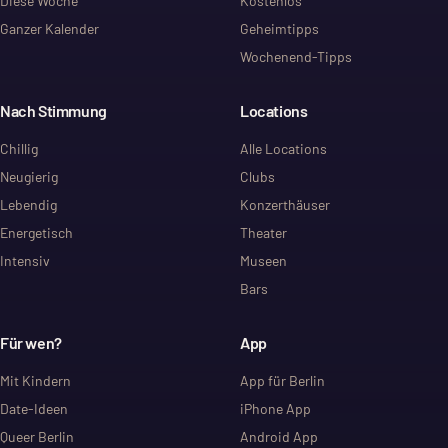
Diese Woche
Kostenlos
Ganzer Kalender
Geheimtipps
Wochenend-Tipps
Nach Stimmung
Locations
Chillig
Alle Locations
Neugierig
Clubs
Lebendig
Konzerthäuser
Energetisch
Theater
Intensiv
Museen
Bars
Für wen?
App
Mit Kindern
App für Berlin
Date-Ideen
iPhone App
Queer Berlin
Android App