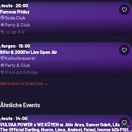
Heute · 20:00
Famous Friday
Soda Club
Party & Club
ca. ab 15 €
Morgen · 18:00
90’er & 2000’er Live Open Air
Kulturbrauerei
Party & Club
Preis auf Anfrage
Alle Events in
Soda Club
→
Ähnliche Events
Heute · 14:00
VULVAA POWER x WE KÜYEN w. Ativ Aras, Samer Odeh, Lila Veil,
The Official Darling, Nuvm, Lima, Andeel, Faisal, Ivonne b2b PISI,