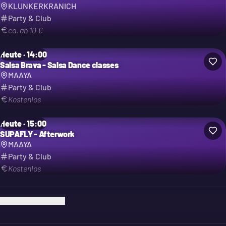
LFKN B2B AP Solis uvm.
KLUNKERKRANICH
Party & Club
ca. ab 10 €
Heute · 14:00
Salsa Brava - Salsa Dance classes
MAAYA
Party & Club
Kostenlos
Heute · 15:00
SUPAFLY - Afterwork
MAAYA
Party & Club
Kostenlos
Ich bin der Veranstalter