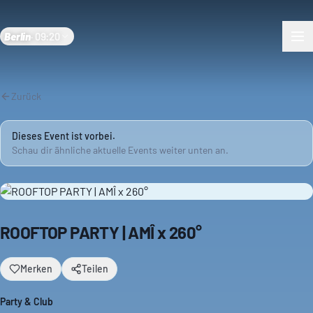
Berlin
·
09:20
Zurück
Dieses Event ist vorbei.
Schau dir ähnliche aktuelle Events weiter unten an.
ROOFTOP PARTY | AMÎ x 260°
Merken
Teilen
Party & Club