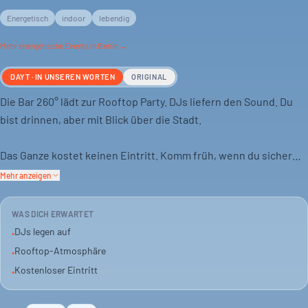
Energetisch
indoor
lebendig
Mehr
energetische
Events in Berlin →
DAYT · IN UNSEREN WORTEN
ORIGINAL
Die Bar 260° lädt zur Rooftop Party. DJs liefern den Sound. Du
bist drinnen, aber mit Blick über die Stadt.
Das Ganze kostet keinen Eintritt. Komm früh, wenn du sicher
rein willst. Es ist eine Party, die schnell voll wird.
Mehr anzeigen
Ideal, wenn du mit Freunden unterwegs bist oder ein Date hast.
WAS DICH ERWARTET
Gute Musik, entspannte Atmosphäre – das passt.
DJs legen auf
•
Rooftop-Atmosphäre
•
Kostenloser Eintritt
•