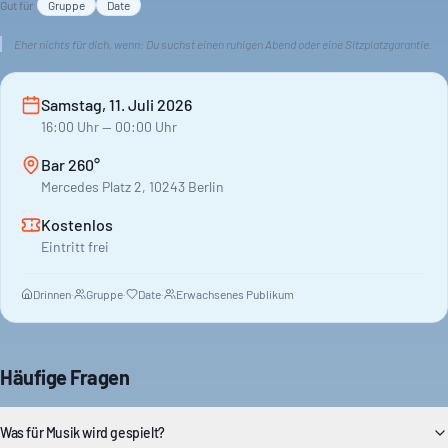
Gut für
Gruppe
Date
Eher nichts für dich, wenn:
Du suchst einen ruhigen Abend oder eine Sitzplatzgarantie.
Samstag, 11. Juli 2026
16:00
Uhr
— 00:00 Uhr
Bar 260°
Mercedes Platz 2, 10243 Berlin
Kostenlos
Eintritt frei
Drinnen
·
Gruppe
·
Date
·
Erwachsenes Publikum
Häufige Fragen
Was für Musik wird gespielt?