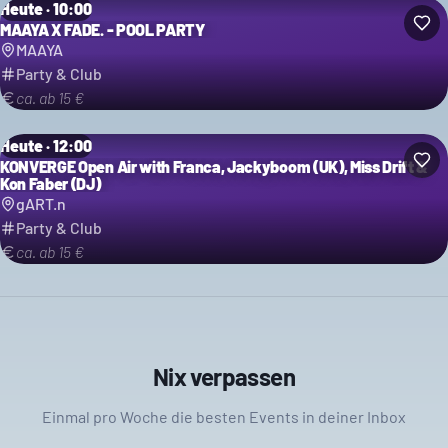
Heute · 10:00
MAAYA X FADE. - POOL PARTY
MAAYA
Party & Club
ca. ab 15 €
Heute · 12:00
KONVERGE Open Air with Franca, Jackyboom (UK), Miss Drift &
Kon Faber (DJ)
gART.n
Party & Club
ca. ab 15 €
Nix verpassen
Einmal pro Woche die besten Events in deiner Inbox