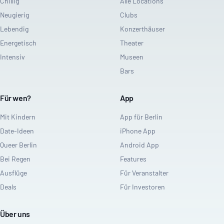
Chillig
Alle Locations
Neugierig
Clubs
Lebendig
Konzerthäuser
Energetisch
Theater
Intensiv
Museen
Bars
Für wen?
App
Mit Kindern
App für Berlin
Date-Ideen
iPhone App
Queer Berlin
Android App
Bei Regen
Features
Ausflüge
Für Veranstalter
Deals
Für Investoren
Über uns