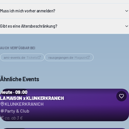
Muss ich mich vorher anmelden?
Gibt es eine Altersbeschränkung?
AUCH VERFÜGBAR BEI
ami-events.de
·
Tickets
rausgegangen.de
·
Magazin
Ähnliche Events
Heute · 09:00
LA MAISON x KLUNKERKRANICH
KLUNKERKRANICH
Party & Club
ca. ab 3 €