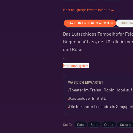
Mehr
neugierige
Events in Berlin →
DAYT · IN UNSEREN WORTEN
ORIGIN
Das Luftschloss Tempelhofer Feld
Bogenschützen, der für die Armen
und Böse.
Die Legende wird als Singspiel in
Mehr anzeigen
Open-Air-Spektakel.
WAS DICH ERWARTET
Umsonst und draußen. Für alle, di
Theater im Freien: Robin Hood auf
•
packendem Stoff. Ein Ausflug auf 
Kostenloser Eintritt.
•
Die bekannte Legende als Singspiel
•
Gut für
Date
Solo
Group
Cultural