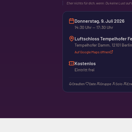
Eher nichts für dich, wenn:
Du keine Lust auf
Donnerstag, 9. Juli 2026
14:30
Uhr
— 17:30 Uhr
Luftschloss Tempelhofer Fe
Tempelhofer Damm, 12101 Berli
Auf Google Maps öffnen
Kostenlos
Eintritt frei
Draußen
·
Date
·
Gruppe
·
Solo
·
Er