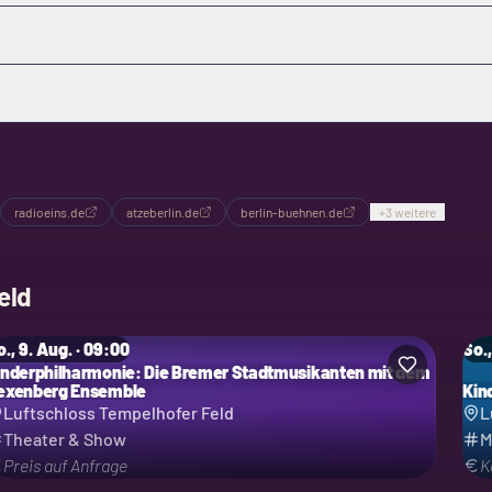
radioeins.de
atzeberlin.de
berlin-buehnen.de
+
3
weitere
eld
., 9. Aug. · 09:00
So.,
inderphilharmonie: Die Bremer Stadtmusikanten mit dem
exenberg Ensemble
Kin
Luftschloss Tempelhofer Feld
L
Theater & Show
M
Preis auf Anfrage
K