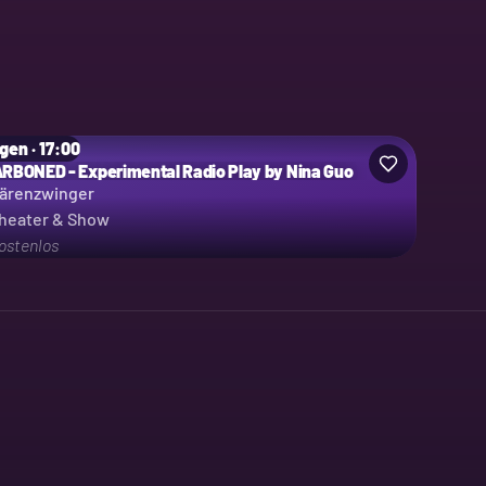
gen · 17:00
RBONED - Experimental Radio Play by Nina Guo
ärenzwinger
heater & Show
ostenlos