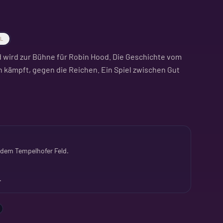
AL
 wird zur Bühne für Robin Hood. Die Geschichte vom
 kämpft, gegen die Reichen. Ein Spiel zwischen Gut
szeniert. Musik und Theater unter freiem Himmel. Ein
e Lust auf Kultur haben. Kontemplativ, aber mit
 dem Tempelhofer Feld.
das Feld lohnt sich.
.