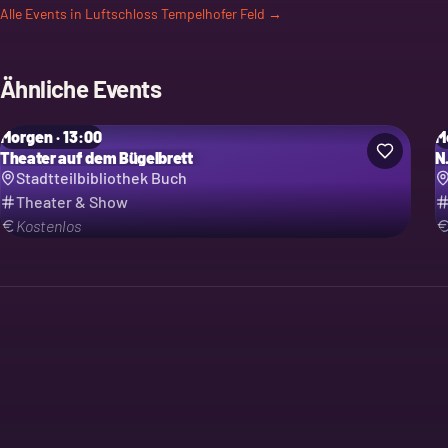
Alle Events in
Luftschloss Tempelhofer Feld
→
Ähnliche Events
Morgen · 13:00
M
Theater auf dem Bügelbrett
N
Stadtteilbibliothek Buch
Theater & Show
Kostenlos