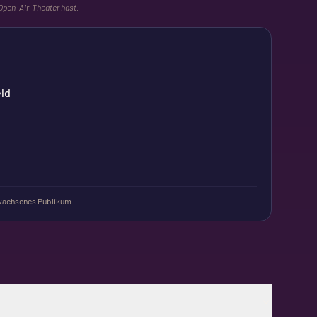
 Open-Air-Theater hast.
ld
n
wachsenes Publikum