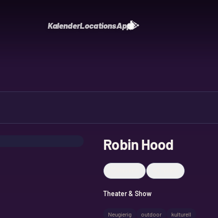
Kalender
Locations
App
Robin Hood
Merken
Teilen
Theater & Show
Neugierig
outdoor
kulturell