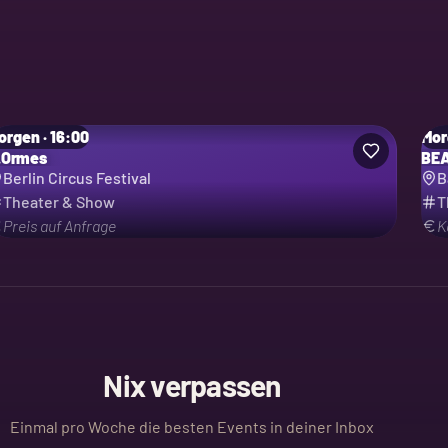
orgen · 16:00
Mor
.Ormes
BEA
Berlin Circus Festival
B
Theater & Show
T
Preis auf Anfrage
K
Nix verpassen
Einmal pro Woche die besten Events in deiner Inbox