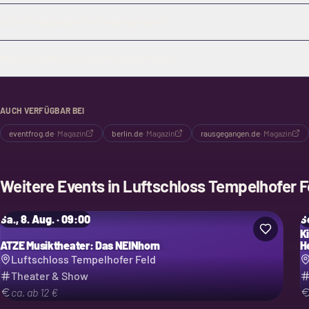
Ist die Veranstaltung für Kinder geeignet?
Muss ich mich für die Vorstellung anmelden?
AUCH VERFÜGBAR BEI
eventfrog.de
·
Magazin
berlin.de
·
Magazin
rausgegangen.de
·
Magazin
Weitere Events in
Luftschloss Tempelhofer F
Sa., 8. Aug. · 09:00
So
K
ATZE Musiktheater: Das NEINhorn
H
Luftschloss Tempelhofer Feld
Theater & Show
ca. ab 12 €