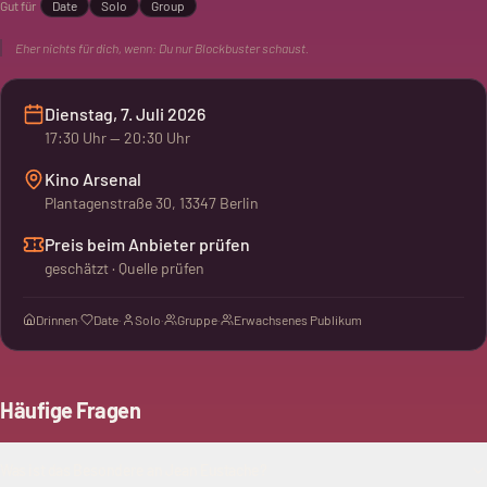
Gut für
Date
Solo
Group
stummer Kurzfilm.
Eher nichts für dich, wenn:
Du nur Blockbuster schaust.
Dienstag, 7. Juli 2026
17:30
Uhr
— 20:30 Uhr
Kino Arsenal
Plantagenstraße 30, 13347 Berlin
Preis beim Anbieter prüfen
geschätzt · Quelle prüfen
Drinnen
·
Date
·
Solo
·
Gruppe
·
Erwachsenes Publikum
Häufige Fragen
Was ist das Besondere an Jean Eustache?