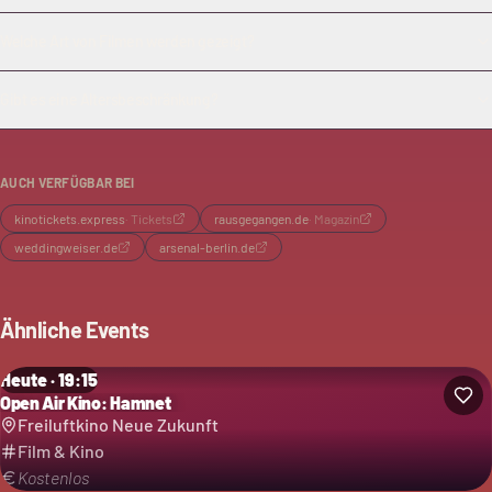
Welche Art von Filmen werden gezeigt?
Gibt es eine Altersbeschränkung?
AUCH VERFÜGBAR BEI
kinotickets.express
·
Tickets
rausgegangen.de
·
Magazin
weddingweiser.de
arsenal-berlin.de
Ähnliche Events
Heute · 19:15
Open Air Kino: Hamnet
Freiluftkino Neue Zukunft
Film & Kino
Kostenlos