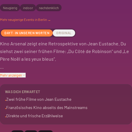
Neugierig
indoor
nachdenklich
Mehr
neugierige
Events in Berlin →
DAYT · IN UNSEREN WORTEN
ORIGINAL
Kino Arsenal zeigt eine Retrospektive von Jean Eustache. Du
siehst zwei seiner frühen Filme: „Du Côté de Robinson“ und „Le
Père Noël a les yeux bleus“.
„Du Côté de Robinson“ ist Eustaches Debüt. Er drehte ihn auf
Mehr anzeigen
16mm mit Laiendarstellern in Paris. Der Film ist direkt, frisch
und hat einen heiteren Ton. Dazu gibt es Akkordeonmusik.
WAS DICH ERWARTET
Zwei frühe Filme von Jean Eustache
•
„Le Père Noël a les yeux bleus“ ist der zweite Teil von Eustaches
Französisches Kino abseits des Mainstreams
•
autobiografischer Trilogie. Er erzählt von einem arbeitslosen
Direkte und frische Erzählweise
•
Jugendlichen, der sich als Weihnachtsmann verdingt. Eine
Mischung aus Komik und Melancholie. Vorab läuft „La Soirée“, ein