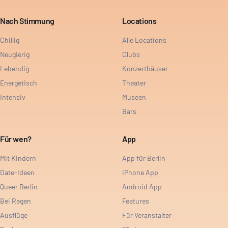
Nach Stimmung
Locations
Chillig
Alle Locations
Neugierig
Clubs
Lebendig
Konzerthäuser
Energetisch
Theater
Intensiv
Museen
Bars
Für wen?
App
Mit Kindern
App für Berlin
Date-Ideen
iPhone App
Queer Berlin
Android App
Bei Regen
Features
Ausflüge
Für Veranstalter