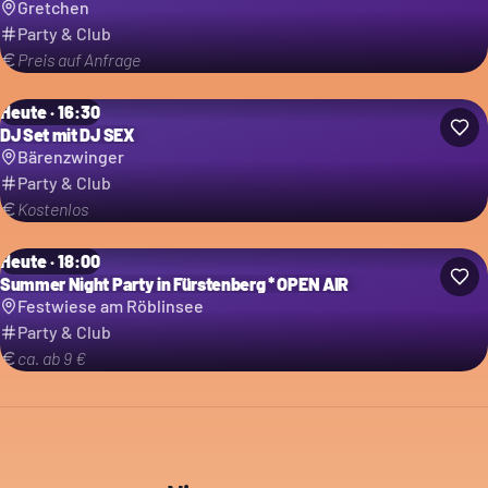
Gretchen
Party & Club
Preis auf Anfrage
Heute · 16:30
DJ Set mit DJ SEX
Bärenzwinger
Party & Club
Kostenlos
Heute · 18:00
Summer Night Party in Fürstenberg * OPEN AIR
Festwiese am Röblinsee
Party & Club
ca. ab 9 €