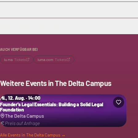
Gibt es eine Altersbeschränkung für das Event?
Ist das Event drinnen oder draußen?
AUCH VERFÜGBAR BEI
lu.ma
·
Tickets
luma.com
·
Tickets
Weitere Events in
The Delta Campus
Mi., 12. Aug. · 14:00
Founder's Legal Essentials: Building a Solid Legal
Foundation
The Delta Campus
Preis auf Anfrage
Alle Events in
The Delta Campus
→