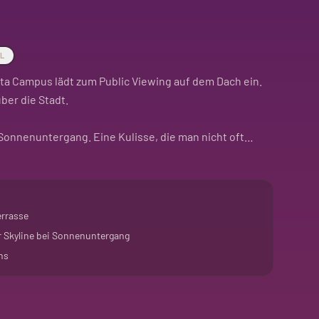
AL
lta Campus lädt zum Public Viewing auf dem Dach ein.
über die Stadt.
Sonnenuntergang. Eine Kulisse, die man nicht oft
ll-Community.
sondere Atmosphäre. Weniger Kneipe, mehr Event. Für
nde erleben wollen.
errasse
er Skyline bei Sonnenuntergang
ns