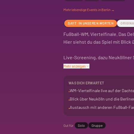
Mehr
lebendige
Events in Berlin →
DAYT · IN UNSEREN WORTEN
ORIGIN
Fußball-WM, Viertelfinale. Das De
Hier siehst du das Spiel mit Blick 
Live-Screening, dazu Neuköllner 
findet. Hier trifft sich die Fußba
Mehr anzeigen
Das Delta Campus bietet eine be
WAS DICH ERWARTET
alle, die das Spiel in größerer Ru
WM-Viertelfinale live auf der Dacht
•
Blick über Neukölln und die Berlin
•
Austausch mit anderen Fußball-Fa
•
Gut für
Solo
Gruppe