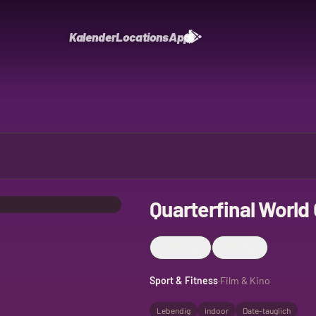
Kalender
Locations
App
Quarterfinal World
Merken
Teilen
Sport & Fitness
·
Film & Kino
Lebendig
indoor
Date-tauglich