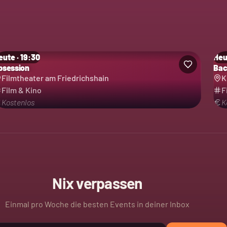
eute · 19:30
Heu
bsession
Bac
Filmtheater am Friedrichshain
K
Film & Kino
F
Kostenlos
K
Nix verpassen
Einmal pro Woche die besten Events in deiner Inbox