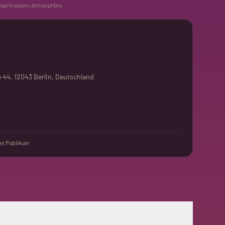
hige Kneipen-Atmosphäre.
44, 12043 Berlin, Deutschland
s Publikum