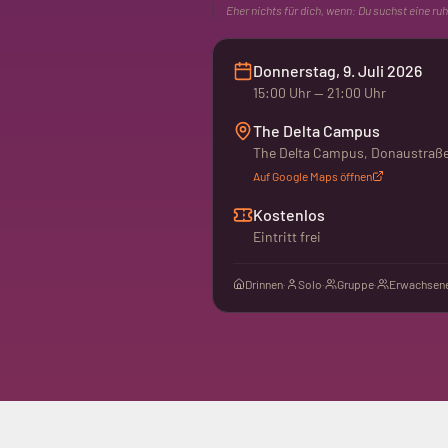
Eher nichts für dich, wenn:
Du suchst eine ru
Donnerstag, 9. Juli 2026
15:00
Uhr
— 21:00 Uhr
The Delta Campus
The Delta Campus, Donaustraße 
Auf Google Maps öffnen
Kostenlos
Eintritt frei
Drinnen
·
Solo
·
Gruppe
·
Erwachsene