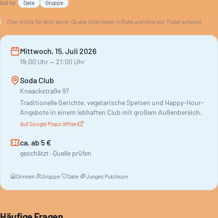
Gut für
Date
Gruppe
Eher nichts für dich, wenn:
Du das Spiel lieber in Ruhe und ohne viel Trubel schaust.
Mittwoch, 15. Juli 2026
19:00
Uhr
— 21:00 Uhr
Soda Club
Knaackstraße 97
Traditionelle Gerichte, vegetarische Speisen und Happy-Hour-
Angebote in einem lebhaften Club mit großem Außenbereich.
Auf Google Maps öffnen
ca. ab 5 €
geschätzt · Quelle prüfen
Drinnen
·
Gruppe
·
Date
·
Junges Publikum
Häufige Fragen