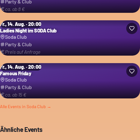
Party & Club
ca. ab 8 €
Fr., 14. Aug. · 20:00
Ladies Night im SODA Club
Soda Club
Party & Club
Preis auf Anfrage
Fr., 14. Aug. · 20:00
Famous Friday
Soda Club
Party & Club
ca. ab 15 €
Alle Events in
Soda Club
→
Ähnliche Events