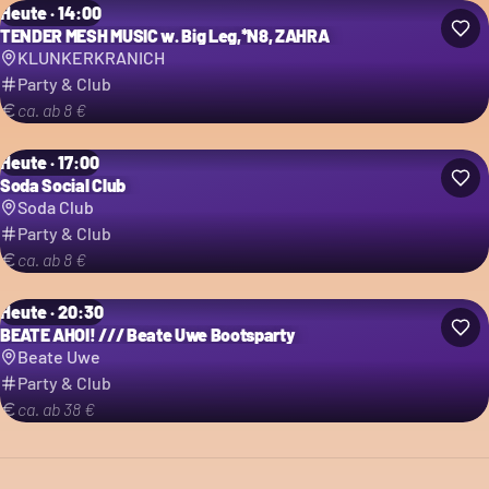
Heute · 14:00
TENDER MESH MUSIC w. Big Leg,*N8, ZAHRA
KLUNKERKRANICH
Party & Club
ca. ab 8 €
Heute · 17:00
Soda Social Club
Soda Club
Party & Club
ca. ab 8 €
Heute · 20:30
BEATE AHOI! /// Beate Uwe Bootsparty
Beate Uwe
Party & Club
ca. ab 38 €