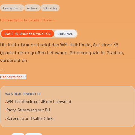
Energetisch
indoor
lebendig
Mehr
energetische
Events in Berlin →
DAYT · IN UNSEREN WORTEN
ORIGINAL
Die Kulturbrauerei zeigt das WM-Halbfinale. Auf einer 36
Quadratmeter großen Leinwand. Stimmung wie im Stadion,
versprochen.
Es gibt kalte Drinks. Und Barbecue. Für die richtige Party-
Mehr anzeigen
Atmosphäre sorgt ein DJ.
WAS DICH ERWARTET
Tickets gibt’s im Vorverkauf. Oder an der Abendkasse. Für alle,
WM-Halbfinale auf 36 qm Leinwand
•
die das Halbfinale nicht allein schauen wollen.
Party-Stimmung mit DJ
•
Barbecue und kalte Drinks
•