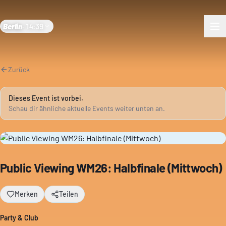
Berlin
·
14:39
Zurück
Dieses Event ist vorbei.
Schau dir ähnliche aktuelle Events weiter unten an.
Public Viewing WM26: Halbfinale (Mittwoch)
Merken
Teilen
Party & Club