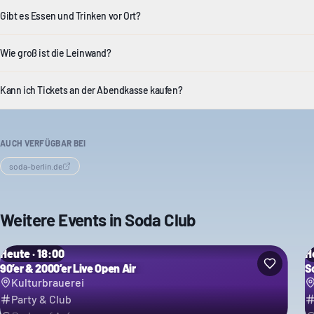
Gibt es Essen und Trinken vor Ort?
Wie groß ist die Leinwand?
Kann ich Tickets an der Abendkasse kaufen?
AUCH VERFÜGBAR BEI
soda-berlin.de
Weitere Events in
Soda Club
Heute · 18:00
H
90’er & 2000’er Live Open Air
S
Kulturbrauerei
Party & Club