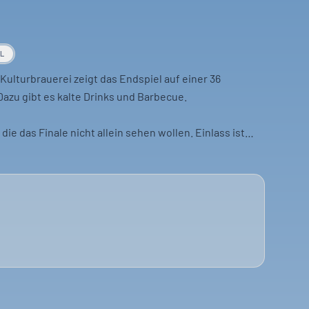
AL
 Kulturbrauerei zeigt das Endspiel auf einer 36
zu gibt es kalte Drinks und Barbecue.
, die das Finale nicht allein sehen wollen. Einlass ist
ine oder an der Abendkasse. Ein Angebot für
ellschaft verfolgen möchten.