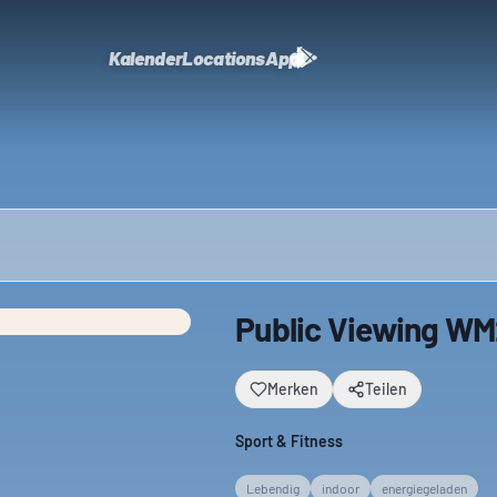
Kalender
Locations
App
Public Viewing WM
Merken
Teilen
Sport & Fitness
Lebendig
indoor
energiegeladen