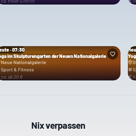
ca. freier Eintritt
c
eute · 07:30
Heu
oga im Skulpturengarten der Neuen Nationalgalerie
Yog
Neue Nationalgalerie
S
Sport & Fitness
S
ca. ab 20 €
K
Nix verpassen