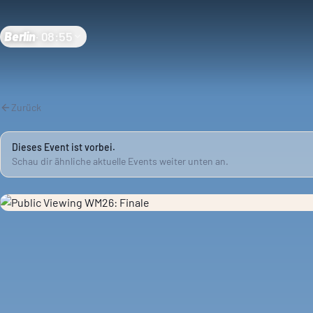
Berlin
·
08:55
Zurück
Dieses Event ist vorbei.
Schau dir ähnliche aktuelle Events weiter unten an.