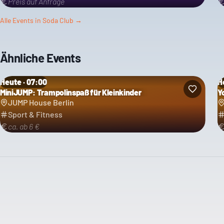
Preis auf Anfrage
Alle Events in
Soda Club
→
Ähnliche Events
Heute · 07:00
H
MiniJUMP: Trampolinspaß für Kleinkinder
Y
JUMP House Berlin
Sport & Fitness
ca. ab 6 €