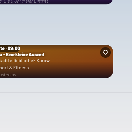
a. Bis 0 Uhr freier Eintritt
te · 09:00
a - Eine kleine Auszeit
tadtteilbibliothek Karow
port & Fitness
ostenlos