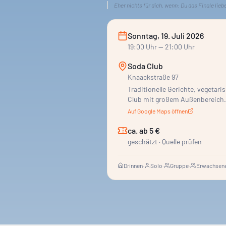
Eher nichts für dich, wenn:
Du das Finale liebe
Sonntag, 19. Juli 2026
19:00
Uhr
— 21:00 Uhr
Soda Club
Knaackstraße 97
Traditionelle Gerichte, vegeta
Club mit großem Außenbereich.
Auf Google Maps öffnen
ca. ab 5 €
geschätzt · Quelle prüfen
Drinnen
·
Solo
·
Gruppe
·
Erwachsene