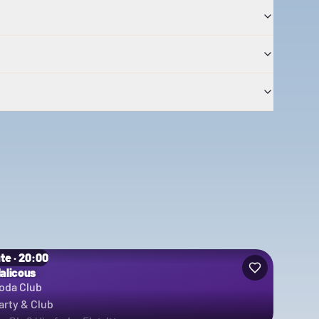
te · 20:00
alicous
oda Club
arty & Club