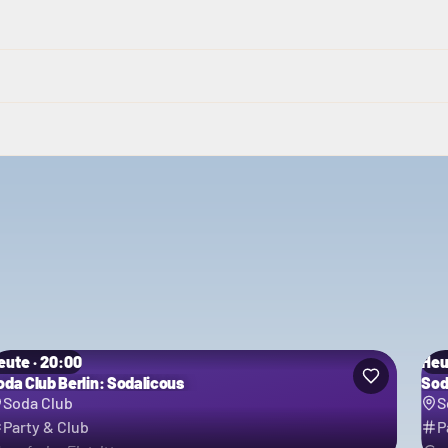
eute · 20:00
Heu
oda Club Berlin: Sodalicous
Sod
Soda Club
S
Party & Club
P