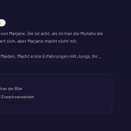
AL
on Marjane. Sie ist acht, als im Iran die Mullahs die
rt sich, aber Marjane macht nicht mit.
 Maiden. Macht erste Erfahrungen mit Jungs. Ihr
rlich.
en in einer Zeit des Umbruchs. Eine persönliche
grund. Einblick in eine andere Kultur.
Iran der 80er
nd Erwachsenwerden
 gute Gelegenheit, diesen Film (wieder) zu sehen.