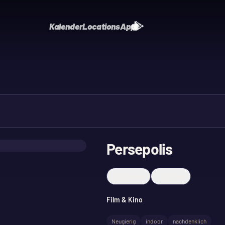
Kalender
Locations
App
Persepolis
Merken
Teilen
Film & Kino
Neugierig
indoor
nachdenklich