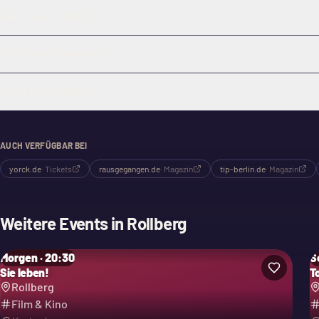
Was ist das für ein Film?
Muss ich mich anmelden?
Ist der Film auf Deutsch?
AUCH VERFÜGBAR BEI
yorck.de
·
Tickets
rausgegangen.de
·
Magazin
tip-berlin.de
·
Magazin
Weitere Events in
Rollberg
Morgen · 20:30
So
Sie leben!
T
Rollberg
Film & Kino