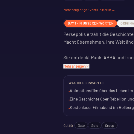
Mehr
neugierige
Events in Berlin →
DAYT · IN UNSEREN WORTEN
ORIGIN
Persepolis erzählt die Geschichte v
Macht übernehmen. Ihre Welt ände
Sie entdeckt Punk, ABBA und Iron
Protest ist spielerisch, aber gefäh
Mehr anzeigen
Der Film zeigt das Erwachsenwerd
WAS DICH ERWARTET
Geschichte vor politischem Hinter
Animationsfilm über das Leben im 
•
Eine Geschichte über Rebellion u
•
Kino im Rollberg, kostenlos. Eine
Kostenloser Filmabend im Rollberg
•
Gut für
Date
Solo
Group