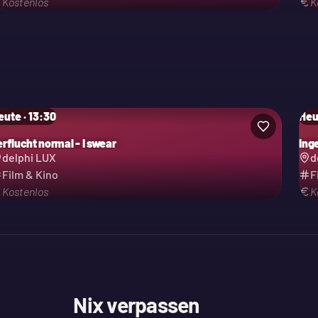
Kostenlos
K
eute · 13:30
Heu
erflucht normal - I swear
Ing
delphi LUX
d
Film & Kino
F
Kostenlos
K
Nix verpassen