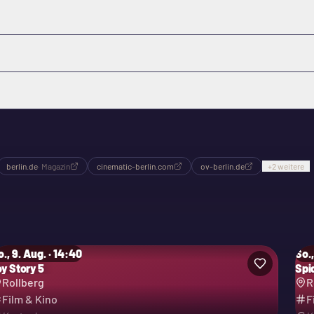
berlin.de
·
Magazin
cinematic-berlin.com
ov-berlin.de
+
2
weitere
., 9. Aug. · 14:40
So.,
oy Story 5
Spi
Rollberg
R
Film & Kino
F