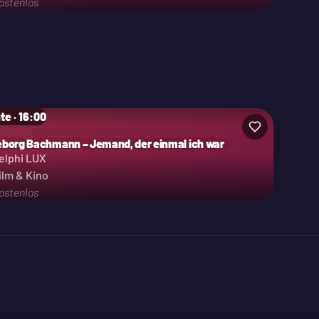
ostenlos
te · 16:00
eborg Bachmann – Jemand, der einmal ich war
elphi LUX
ilm & Kino
ostenlos