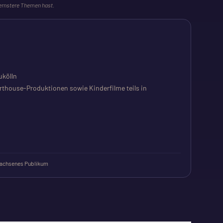
 ernstere Themen hast.
ukölln
rthouse-Produktionen sowie Kinderfilme teils in
achsenes Publikum