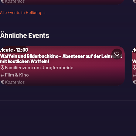
Kostenlos
Alle Events in
Rollberg
→
Ähnliche Events
Heute · 12:00
H
Waffeln und Bilderbuchkino - Abenteuer auf der Leinwand
mit köstlichen Waffeln!
V
Familienzentrum Jungfernheide
Film & Kino
Kostenlos