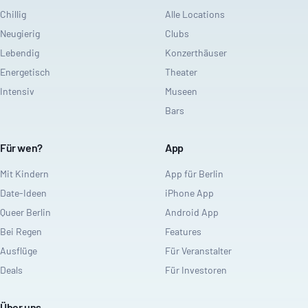
Chillig
Alle Locations
Neugierig
Clubs
Lebendig
Konzerthäuser
Energetisch
Theater
Intensiv
Museen
Bars
Für wen?
App
Mit Kindern
App für Berlin
Date-Ideen
iPhone App
Queer Berlin
Android App
Bei Regen
Features
Ausflüge
Für Veranstalter
Deals
Für Investoren
Über uns