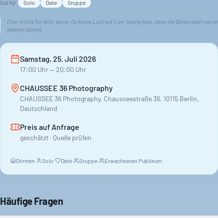
Gut für
Solo
Date
Gruppe
Eher nichts für dich, wenn:
Du keine Lust auf Live-Swing hast, denn die Band spielt nur an
diesem Abend.
Samstag, 25. Juli 2026
17:00
Uhr
— 20:00 Uhr
CHAUSSEE 36 Photography
CHAUSSEE 36 Photography, Chausseestraße 36, 10115 Berlin,
Deutschland
Preis auf Anfrage
geschätzt · Quelle prüfen
Drinnen
·
Solo
·
Date
·
Gruppe
·
Erwachsenes Publikum
Häufige Fragen