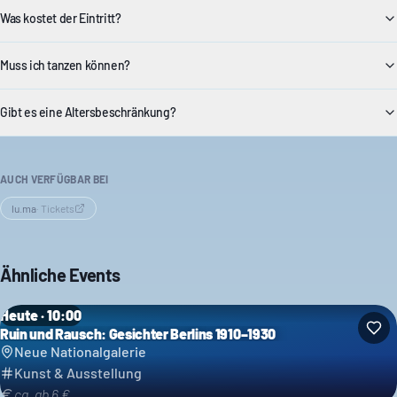
Was kostet der Eintritt?
Muss ich tanzen können?
Gibt es eine Altersbeschränkung?
AUCH VERFÜGBAR BEI
lu.ma
·
Tickets
Ähnliche Events
Heute · 10:00
Ruin und Rausch: Gesichter Berlins 1910–1930
Neue Nationalgalerie
Kunst & Ausstellung
ca. ab 6 €