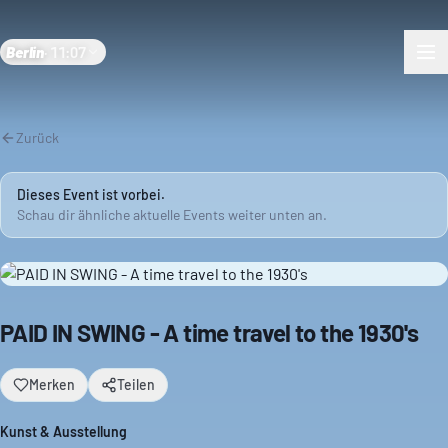
Berlin
·
11:07
Zurück
Dieses Event ist vorbei.
Schau dir ähnliche aktuelle Events weiter unten an.
PAID IN SWING - A time travel to the 1930's
Merken
Teilen
Kunst & Ausstellung