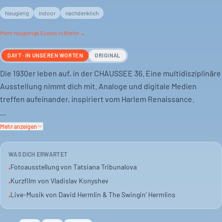
Neugierig
indoor
nachdenklich
Mehr
neugierige
Events in Berlin →
DAYT · IN UNSEREN WORTEN
ORIGINAL
Die 1930er leben auf, in der CHAUSSEE 36. Eine multidisziplinäre
Ausstellung nimmt dich mit. Analoge und digitale Medien
treffen aufeinander, inspiriert vom Harlem Renaissance.
Fotografie von Tatsiana Tribunalova und ein Kurzfilm von
Mehr anzeigen
Vladislav Konyshev sind Teil davon. Die Energie der damaligen
House Rent Partys wird neu inszeniert. Eine Mischung aus
WAS DICH ERWARTET
Kunst und Geschichte.
Fotoausstellung von Tatsiana Tribunalova
•
Kurzfilm von Vladislav Konyshev
•
Nur an diesem Abend spielt David Hermlin & The Swingin’
Live-Musik von David Hermlin & The Swingin’ Hermlins
•
Hermlins live. Wer will, schwingt mit. Ein Tanzkurs ist auch
dabei. Die goldene Ära des Swings, direkt in Berlin.