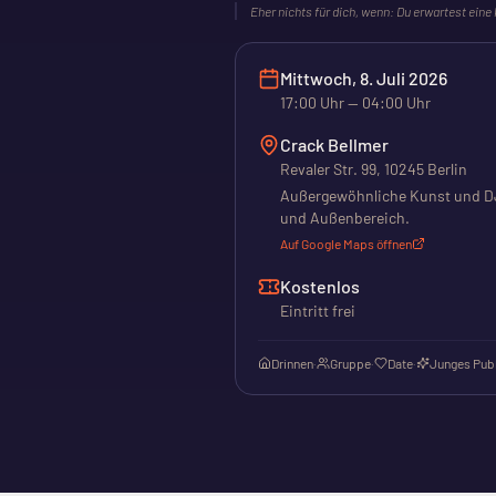
Eher nichts für dich, wenn:
Du erwartest eine
Mittwoch, 8. Juli 2026
17:00
Uhr
— 04:00 Uhr
Crack Bellmer
Revaler Str. 99, 10245 Berlin
Außergewöhnliche Kunst und DJ
und Außenbereich.
Auf Google Maps öffnen
Kostenlos
Eintritt frei
Drinnen
·
Gruppe
·
Date
·
Junges Pub