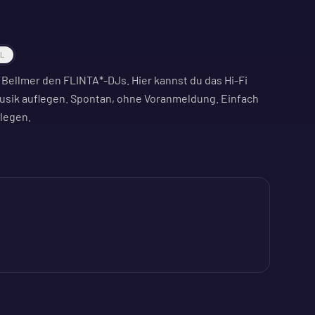
AL
Bellmer den FLINTA*-DJs. Hier kannst du das Hi-Fi
sik auflegen. Spontan, ohne Voranmeldung. Einfach
legen.
-Platte bereit. Egal ob du selbst auflegst oder nur
 Die Musik liefert den Soundtrack zum Spiel.
ende von 2 Euro auf das erste Getränk wird erbeten, um