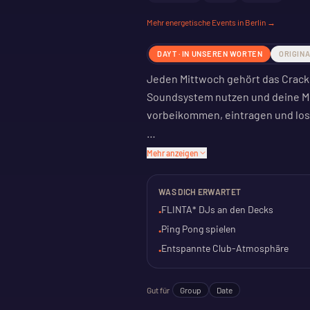
Mehr
energetische
Events in Berlin →
DAYT · IN UNSEREN WORTEN
ORIGIN
Jeden Mittwoch gehört das Crack 
Soundsystem nutzen und deine Mu
vorbeikommen, eintragen und los
Parallel dazu steht eine Ping-Pong
Mehr anzeigen
zuhören willst – hier geht beides.
WAS DICH ERWARTET
Das Ganze ist kostenlos. Eine Sp
FLINTA* DJs an den Decks
•
das Konzept zu unterstützen.
Ping Pong spielen
•
Entspannte Club-Atmosphäre
•
Gut für
Group
Date