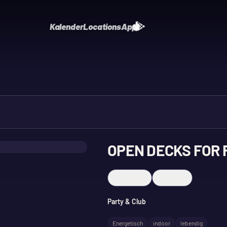
Kalender
Locations
App
OPEN DECKS FOR F
Merken
Teilen
Party & Club
Energetisch
indoor
lebendig