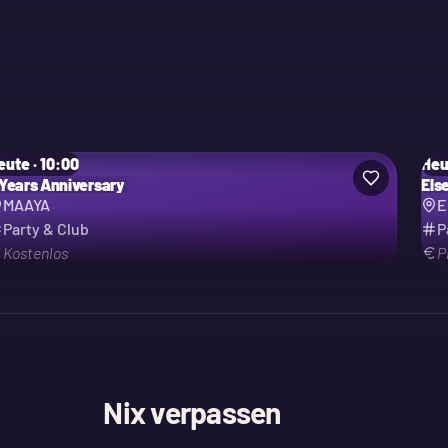
eute · 10:00
Heu
 Years Anniversary
Els
MAAYA
E
Party & Club
P
Kostenlos
P
Nix verpassen