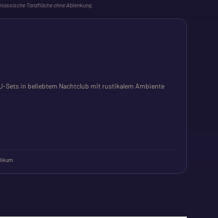
 klassische Tanzfläche ohne Ablenkung.
-Sets in beliebtem Nachtclub mit rustikalem Ambiente
likum