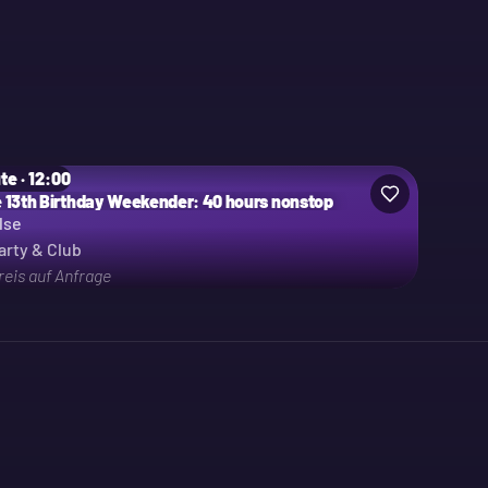
te · 12:00
e 13th Birthday Weekender: 40 hours nonstop
lse
arty & Club
reis auf Anfrage