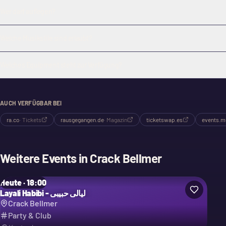
Wer darf auflegen?
Welche Musikstile sind erlaubt?
Welches Equipment steht zur Verfügung?
AUCH VERFÜGBAR BEI
ra.co
·
Tickets
rausgegangen.de
·
Magazin
ticketswap.es
events.m
Weitere Events in
Crack Bellmer
Heute · 18:00
Layali Habibi - ليالي حبيبي
Crack Bellmer
Party & Club