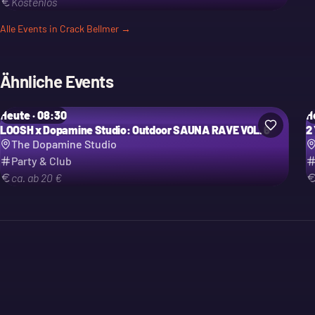
Kostenlos
Alle Events in
Crack Bellmer
→
Ähnliche Events
Heute · 08:30
H
LOOSH x Dopamine Studio: Outdoor SAUNA RAVE VOL. 6
2
The Dopamine Studio
Party & Club
ca. ab 20 €