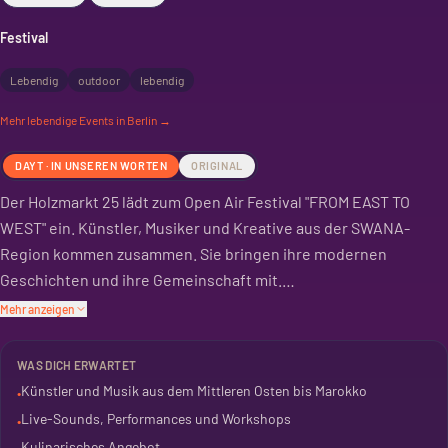
Festival
Lebendig
outdoor
lebendig
Mehr
lebendige
Events in Berlin →
DAYT · IN UNSEREN WORTEN
ORIGINAL
Der Holzmarkt 25 lädt zum Open Air Festival "FROM EAST TO
WEST" ein. Künstler, Musiker und Kreative aus der SWANA-
Region kommen zusammen. Sie bringen ihre modernen
Geschichten und ihre Gemeinschaft mit.
Mehr anzeigen
Das Festival bietet Live-Sounds und verschiedene
Performances. Dazu gibt es Workshops, um selbst aktiv zu
WAS DICH ERWARTET
werden. Auch für das leibliche Wohl ist gesorgt.
Künstler und Musik aus dem Mittleren Osten bis Marokko
•
Live-Sounds, Performances und Workshops
•
Es ist ein Fest der Kulturen, das den Austausch fördert. Eine
Kulinarisches Angebot