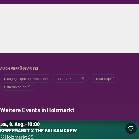
Was bedeutet SWANA-Region?
Gibt es Workshops zum Mitmachen?
Ist für Essen und Trinken gesorgt?
AUCH VERFÜGBAR BEI
rausgegangen.de
·
Magazin
holzmarkt.com
unowli.app
ticketswap.se
Weitere Events in
Holzmarkt
Sa., 8. Aug. · 10:00
SPREEMARKT X THE BALKAN CREW
Holzmarkt 25