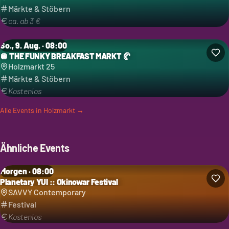
Märkte & Stöbern
ca. ab 3 €
So., 9. Aug. · 08:00
🪩 THE FUNKY BREAKFAST MARKT 🥐
Holzmarkt 25
Märkte & Stöbern
Kostenlos
Alle Events in
Holzmarkt
→
Ähnliche Events
Morgen · 08:00
Planetary YUI :: Okinowar Festival
Kategorie: Festival
SAVVY Contemporary
Festival
Kostenlos