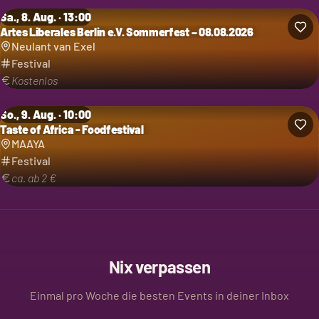
Sa., 8. Aug. · 13:00
Artes Liberales Berlin e.V. Sommerfest – 08.08.2026
Kategorie: Festival
Neulant van Exel
Festival
Kostenlos
So., 9. Aug. · 10:00
Taste of Africa - Foodfestival
Kategorie: Festival
MAAYA
Festival
ca. ab 2 €
Nix verpassen
Einmal pro Woche die besten Events in deiner Inbox