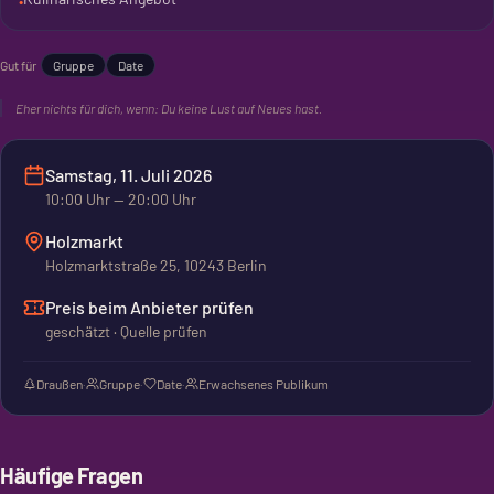
•
gute Gelegenheit, Neues zu entdecken und gemeinsam zu
feiern.
Gut für
Gruppe
Date
Eher nichts für dich, wenn:
Du keine Lust auf Neues hast.
Samstag, 11. Juli 2026
10:00
Uhr
— 20:00 Uhr
Holzmarkt
Holzmarktstraße 25, 10243 Berlin
Preis beim Anbieter prüfen
geschätzt · Quelle prüfen
Draußen
·
Gruppe
·
Date
·
Erwachsenes Publikum
Häufige Fragen