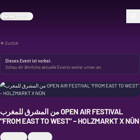
Berlin
·
22:22
Zurück
Dieses Event ist vorbei.
Schau dir ähnliche aktuelle Events weiter unten an.
من المشرق للمغرب OPEN AIR FESTIVAL
"FROM EAST TO WEST" – HOLZMARKT X NŪN
Merken
Teilen