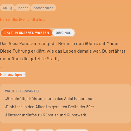
Chillig
indoor
nachdenklich
Mehr
chillige
Events in Berlin →
DAYT · IN UNSEREN WORTEN
ORIGINAL
Das Asisi Panorama zeigt dir Berlin in den 80ern, mit Mauer.
Diese Führung erklärt, wie das Leben damals war. Du erfährst
mehr über die geteilte Stadt.
Der Künstler Yadegar Asisi hat dieses Panorama geschaffen. Die
Mehr anzeigen
Führung gibt dir Einblicke in seine Arbeit und die Hintergründe
des Kunstwerks. Ein fiktiver Herbsttag wird lebendig.
WAS DICH ERWARTET
30-minütige Führung durch das Asisi Panorama
•
Nach der 30-minütigen Führung kannst du das Panorama selbst
Einblicke in den Alltag im geteilten Berlin der 80er
•
erkunden. Fragen sind ausdrücklich erwünscht. Tauche ein in
Hintergrundinfos zu Künstler und Kunstwerk
•
die Geschichte, die hier visuell aufbereitet ist.