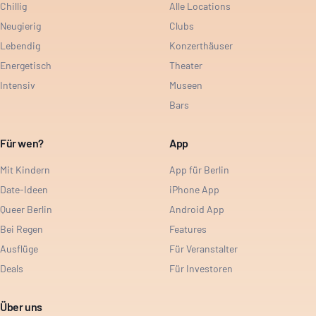
Chillig
Alle Locations
Neugierig
Clubs
Lebendig
Konzerthäuser
Energetisch
Theater
Intensiv
Museen
Bars
Für wen?
App
Mit Kindern
App für Berlin
Date-Ideen
iPhone App
Queer Berlin
Android App
Bei Regen
Features
Ausflüge
Für Veranstalter
Deals
Für Investoren
Über uns