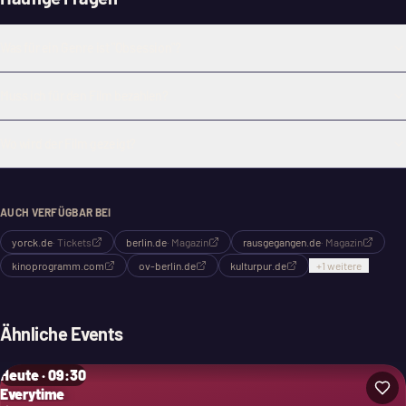
Was für ein Genre ist "Obsession"?
Muss ich für den Film bezahlen?
Wo wird der Film gezeigt?
AUCH VERFÜGBAR BEI
yorck.de
·
Tickets
berlin.de
·
Magazin
rausgegangen.de
·
Magazin
kinoprogramm.com
ov-berlin.de
kulturpur.de
+
1
weitere
Ähnliche Events
Heute · 09:30
Everytime