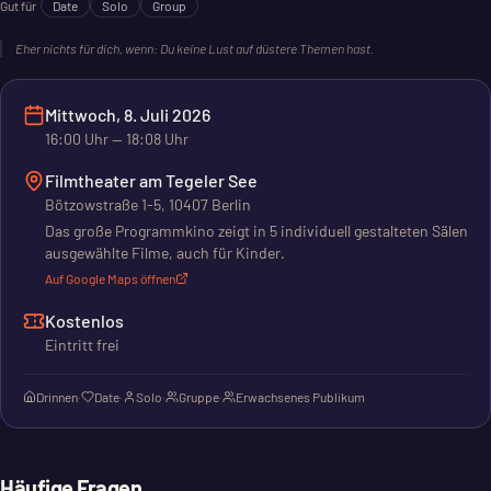
Gut für
Date
Solo
Group
Eher nichts für dich, wenn:
Du keine Lust auf düstere Themen hast.
Mittwoch, 8. Juli 2026
16:00
Uhr
— 18:08 Uhr
Filmtheater am Tegeler See
Bötzowstraße 1-5, 10407 Berlin
Das große Programmkino zeigt in 5 individuell gestalteten Sälen
ausgewählte Filme, auch für Kinder.
Auf Google Maps öffnen
Kostenlos
Eintritt frei
Drinnen
·
Date
·
Solo
·
Gruppe
·
Erwachsenes Publikum
Häufige Fragen