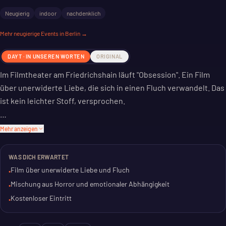
Neugierig
indoor
nachdenklich
Mehr
neugierige
Events in Berlin →
DAYT · IN UNSEREN WORTEN
ORIGINAL
Im Filmtheater am Friedrichshain läuft "Obsession". Ein Film
über unerwiderte Liebe, die sich in einen Fluch verwandelt. Das
ist kein leichter Stoff, versprochen.
Es geht um mysteriösen Horror und emotionale Abhängigkeit.
Mehr anzeigen
Eine Mischung, die nachwirkt. Wer auf intensive Filmerlebnisse
steht, ist hier richtig.
WAS DICH ERWARTET
Film über unerwiderte Liebe und Fluch
•
Der Eintritt ist frei. Eine gute Gelegenheit, das Filmtheater zu
Mischung aus Horror und emotionaler Abhängigkeit
•
besuchen und sich auf etwas anderes einzulassen.
Kostenloser Eintritt
•