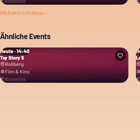
Kostenlos
Alle Events in
Rollberg
→
Ähnliche Events
Heute · 14:40
H
Toy Story 5
L
Rollberg
Film & Kino
Kostenlos