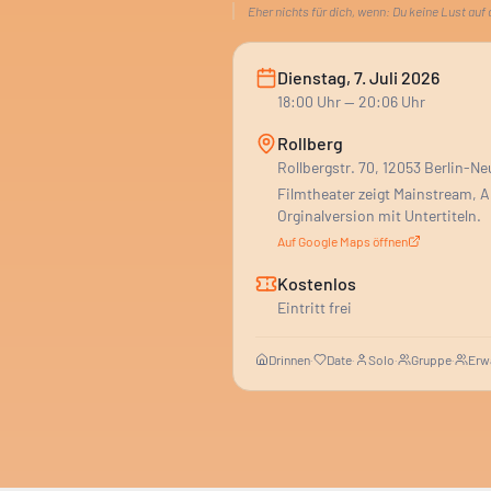
Eher nichts für dich, wenn:
Du keine Lust auf
Dienstag, 7. Juli 2026
18:00
Uhr
— 20:06 Uhr
Rollberg
Rollbergstr. 70, 12053 Berlin-Ne
Filmtheater zeigt Mainstream, A
Orginalversion mit Untertiteln.
Auf Google Maps öffnen
Kostenlos
Eintritt frei
Drinnen
·
Date
·
Solo
·
Gruppe
·
Erw