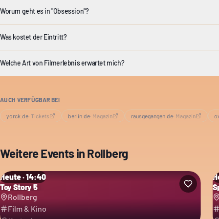
Worum geht es in "Obsession"?
Was kostet der Eintritt?
Welche Art von Filmerlebnis erwartet mich?
AUCH VERFÜGBAR BEI
yorck.de
·
Tickets
berlin.de
·
Magazin
rausgegangen.de
·
Magazin
o
Weitere Events in
Rollberg
Heute · 14:40
H
Toy Story 5
S
Rollberg
Film & Kino