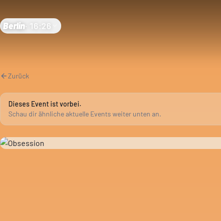
Berlin
·
16:26
Zurück
Dieses Event ist vorbei.
Schau dir ähnliche aktuelle Events weiter unten an.