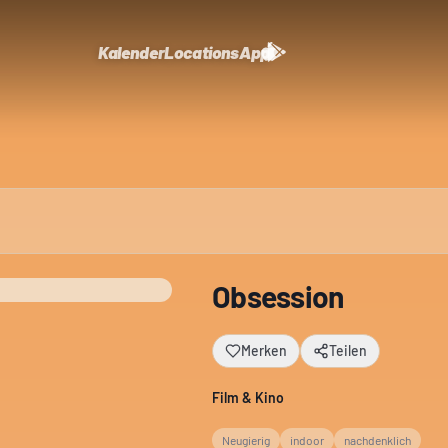
Kalender
Locations
App
Obsession
Merken
Teilen
Film & Kino
Neugierig
indoor
nachdenklich