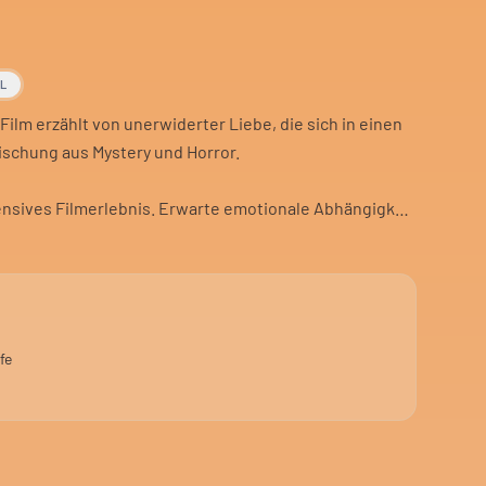
AL
 Film erzählt von unerwiderter Liebe, die sich in einen
ischung aus Mystery und Horror.
tensives Filmerlebnis. Erwarte emotionale Abhängigkeit
.
elegenheit für einen Abend im Kino, ohne dass es etwas
fe