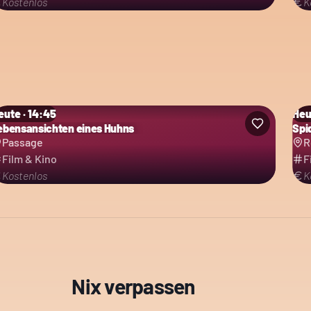
Kostenlos
K
eute · 14:45
Heu
ebensansichten eines Huhns
Spi
Passage
R
Film & Kino
F
Kostenlos
K
Nix verpassen