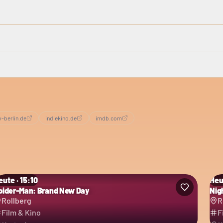
v-berlin.de
indiekino.de
imdb.com
eute · 15:10
Heu
pider-Man: Brand New Day
Nig
Rollberg
R
Film & Kino
F