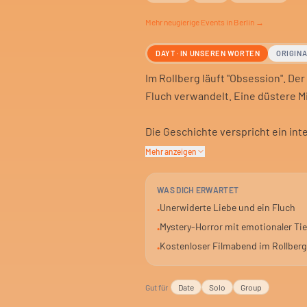
Mehr
neugierige
Events in Berlin →
DAYT · IN UNSEREN WORTEN
ORIGIN
Im Rollberg läuft "Obsession". Der
Fluch verwandelt. Eine düstere M
Die Geschichte verspricht ein in
und eine Handlung, die nachwirkt
Mehr anzeigen
Der Eintritt ist frei. Eine gute G
WAS DICH ERWARTET
kostet.
Unerwiderte Liebe und ein Fluch
•
Mystery-Horror mit emotionaler Tie
•
Kostenloser Filmabend im Rollberg
•
Gut für
Date
Solo
Group