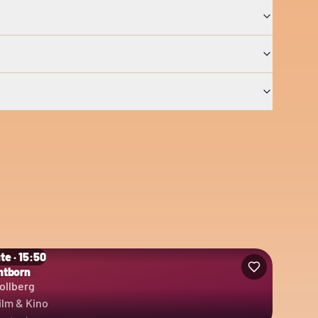
te · 15:50
htborn
ollberg
ilm & Kino