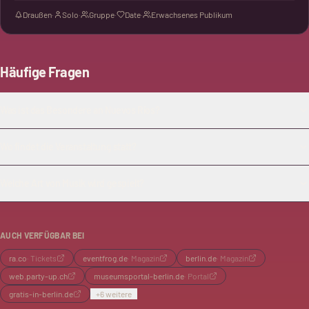
Draußen
·
Solo
·
Gruppe
·
Date
·
Erwachsenes Publikum
Häufige Fragen
Was ist das Besondere an Nuevos Ríos?
Wo findet die Veranstaltung statt?
Welche Art von Musik wird gespielt?
AUCH VERFÜGBAR BEI
ra.co
·
Tickets
eventfrog.de
·
Magazin
berlin.de
·
Magazin
web.party-up.ch
museumsportal-berlin.de
·
Portal
gratis-in-berlin.de
+
6
weitere