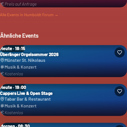
Preis auf Anfrage
Alle Events in
Humboldt Forum
→
Ähnliche Events
Heute · 18:15
Überlinger Orgelsommer 2026
Münster St. Nikolaus
Musik & Konzert
Kostenlos
Heute · 19:00
Cappers Live & Open Stage
Tabar Bar & Restaurant
Musik & Konzert
Kostenlos
Morgen · 08:30