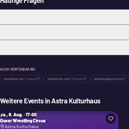
Häufige Fragen
Welche Art von Musik wird gespielt?
Gibt es einen Dresscode?
Ist die Veranstaltung drinnen oder draußen?
AUCH VERFÜGBAR BEI
eventbrite.de
·
Magazin
eventbrite.com
·
Magazin
beatstorapon.com
Weitere Events in
Astra Kulturhaus
Sa., 8. Aug. · 17:00
Queer Wrestling Circus
Astra Kulturhaus