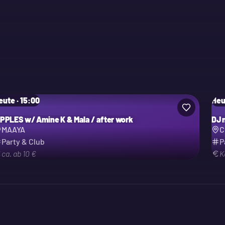
eute · 15:00
Heu
IPPLES w/ Amine K & Mala / after work
DJ 
MAAYA
C
Party & Club
P
ca. ab 10 €
K