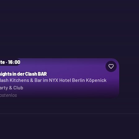
te · 16:00
nights in der Clash BAR
lash Kitchens & Bar im NYX Hotel Berlin Köpenick
arty & Club
ostenlos