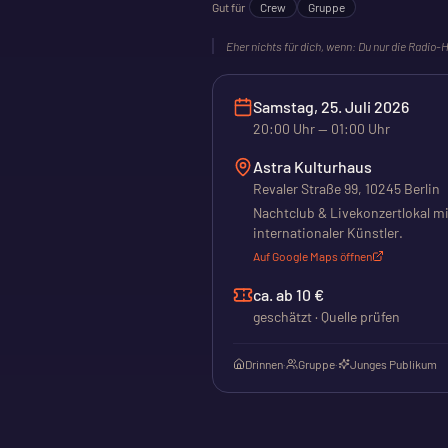
Gut für
Crew
Gruppe
Eher nichts für dich, wenn:
Du nur die Radio-H
Samstag, 25. Juli 2026
20:00
Uhr
— 01:00 Uhr
Astra Kulturhaus
Revaler Straße 99, 10245 Berlin
Nachtclub & Livekonzertlokal mi
internationaler Künstler.
Auf Google Maps öffnen
ca. ab 10 €
geschätzt · Quelle prüfen
Drinnen
·
Gruppe
·
Junges Publikum