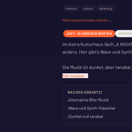
Intensiv
indoor
lebendig
Mehr
intensive
Events in Berlin →
DAYT · IN UNSEREN WORTEN
ORIGIN
Im Astra Kulturhaus läuft „A NIGHT 
anders. Hier gibt’s Wave und Synt
Die Musik ist dunkel, aber tanzbar
haben. Zeitlos, direkt auf die Tanz
Mehr anzeigen
Für 10 Euro bist du dabei. Das As
WAS DICH ERWARTET
Nacht für alle, die wissen, was gu
Alternative 80er Musik
•
Wave und Synth-Klassiker
•
Dunkel und tanzbar
•