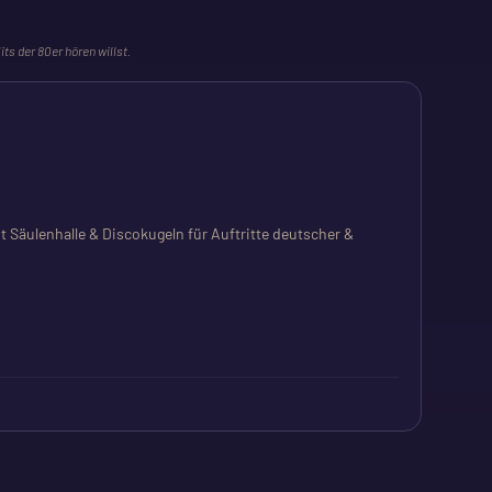
its der 80er hören willst.
t Säulenhalle & Discokugeln für Auftritte deutscher &