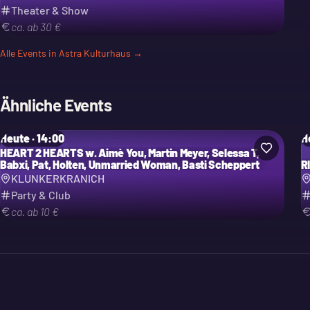
Theater & Show
ca. ab 30 €
Alle Events in
Astra Kulturhaus
→
Ähnliche Events
Heute · 14:00
H
HEART 2 HEARTS w. Aimè You, Martin Meyer, Selessa T,
Babxi, Pat, Holten, Unmarried Woman, Basti Scheppert
R
KLUNKERKRANICH
Party & Club
ca. ab 10 €