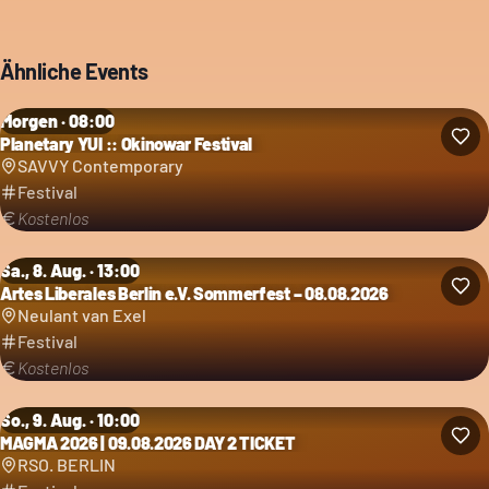
Ähnliche Events
Morgen · 08:00
Planetary YUI :: Okinowar Festival
Kategorie: Festival
SAVVY Contemporary
Festival
Kostenlos
Sa., 8. Aug. · 13:00
Artes Liberales Berlin e.V. Sommerfest – 08.08.2026
Kategorie: Festival
Neulant van Exel
Festival
Kostenlos
So., 9. Aug. · 10:00
MAGMA 2026 | 09.08.2026 DAY 2 TICKET
Kategorie: Festival
RSO. BERLIN