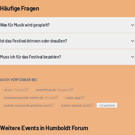
Häufige Fragen
Was für Musik wird gespielt?
Ist das Festival drinnen oder draußen?
Muss ich für das Festival bezahlen?
AUCH VERFÜGBAR BEI
ra.co
·
Tickets
eventfrog.de
·
Magazin
museumsportal-berlin.de
·
Portal
oazis.app
events.musicofourdesire.com
berlin-based.com
+
2
weitere
Weitere Events in
Humboldt Forum