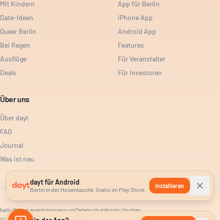
Mit Kindern
App für Berlin
Date-Ideen
iPhone App
Queer Berlin
Android App
Bei Regen
Features
Ausflüge
Für Veranstalter
Deals
Für Investoren
Über uns
Über dayt
FAQ
Journal
Was ist neu
dayt für Android
Installieren
Berlin in der Hosentasche. Gratis im Play Store.
hello@dayt.events
Impressum
Datenschutz
Konto löschen
©
2026
dayt. Alle Rechte vorbehalten.