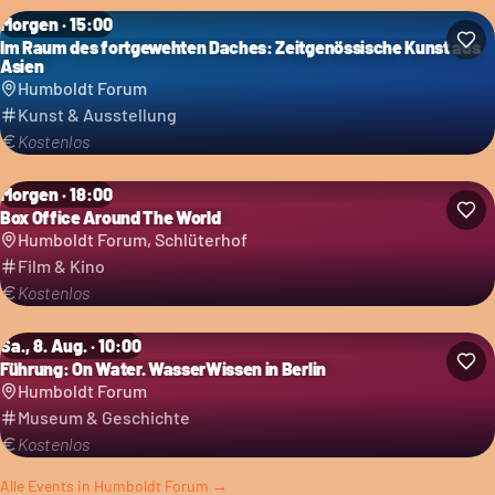
Morgen · 15:00
Im Raum des fortgewehten Daches: Zeitgenössische Kunst aus
Asien
Humboldt Forum
Kunst & Ausstellung
Kostenlos
Morgen · 18:00
Box Office Around The World
Humboldt Forum, Schlüterhof
Film & Kino
Kostenlos
Sa., 8. Aug. · 10:00
Führung: On Water. WasserWissen in Berlin
Humboldt Forum
Museum & Geschichte
Kostenlos
Alle Events in
Humboldt Forum
→