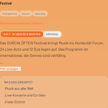
Festival
Energetisch
indoor
lebendig
Mehr
energetische
Events in Berlin →
DAYT · IN UNSEREN WORTEN
ORIGINAL
Das DURCHLÜFTEN Festival bringt Musik ins Humboldt Forum.
24 Live-Acts und 12 DJs legen auf. Das Programm ist
international, die Genres sind vielfältig.
Es gibt Musik aus aller Welt. Von Live-Konzerten bis zu DJ-Sets
Mehr anzeigen
ist alles dabei. Eine gute Gelegenheit, neue Klänge zu
entdecken.
WAS DICH ERWARTET
Musik aus aller Welt
•
Der Eintritt ist frei. Eine Chance für alle, dabei zu sein. Das
Live-Konzerte und DJ-Sets
•
Festival ist für Gruppen und junge Leute gedacht.
Freier Eintritt
•