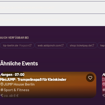
Was ist das Besondere an diesem Lauf?
Für wen ist der Muddy Angel Run geeignet?
AUCH VERFÜGBAR BEI
tip-berlin.de
·
Magazin
web.addpinch.com
shop.ticketpay.de
hap
Ähnliche Events
Morgen · 07:00
M
MiniJUMP: Trampolinspaß für Kleinkinder

JUMP House Berlin
Sport & Fitness
ca. ab 6 €