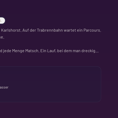
AL
Karlshorst. Auf der Trabrennbahn wartet ein Parcours.
se.
d jede Menge Matsch. Ein Lauf, bei dem man dreckig
Fitnesslevel egal. Ob solo oder in der Gruppe, hier wird
asser