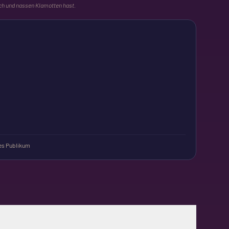
ch und nassen Klamotten hast.
s Publikum