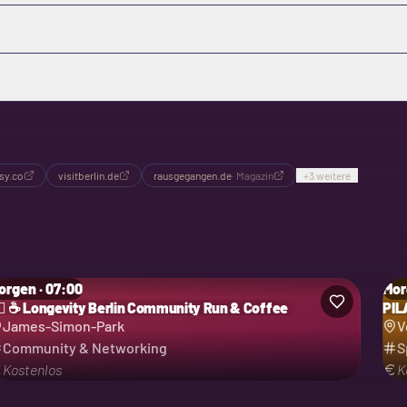
sy.co
visitberlin.de
rausgegangen.de
·
Magazin
+
3
weitere
orgen · 07:00
Mor
‍♀️ ☕ Longevity Berlin Community Run & Coffee
PIL
James-Simon-Park
V
Community & Networking
S
Kostenlos
K