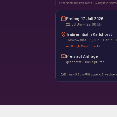
Eher nichts für dich, wenn:
Du Angst vor Mats
Freitag, 17. Juli 2026
22:00
Uhr
— 22:00 Uhr
Trabrennbahn Karlshorst
Treskowallee 159, 10318 Berlin, D
Auf Google Maps öffnen
Preis auf Anfrage
geschätzt · Quelle prüfen
Drinnen
·
Solo
·
Gruppe
·
Erwachsene