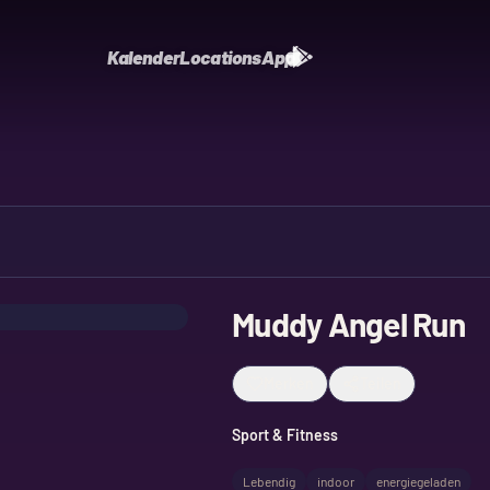
Kalender
Locations
App
Muddy Angel Run
Merken
Teilen
Sport & Fitness
Lebendig
indoor
energiegeladen