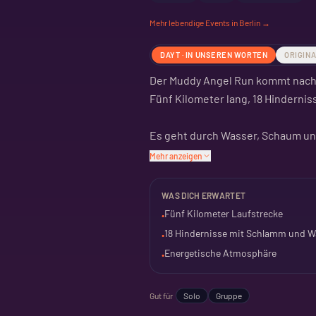
Mehr
lebendige
Events in Berlin →
DAYT · IN UNSEREN WORTEN
ORIGIN
Der Muddy Angel Run kommt nach 
Fünf Kilometer lang, 18 Hindernis
Es geht durch Wasser, Schaum un
wird. Und Spaß haben soll.
Mehr anzeigen
Das Event ist für Frauen gedacht. 
WAS DICH ERWARTET
es energiegeladen und lebhaft.
Fünf Kilometer Laufstrecke
•
18 Hindernisse mit Schlamm und W
•
Energetische Atmosphäre
•
Gut für
Solo
Gruppe