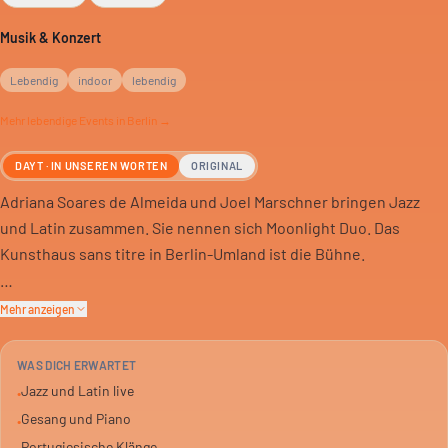
Musik & Konzert
Lebendig
indoor
lebendig
Mehr
lebendige
Events in Berlin →
DAYT · IN UNSEREN WORTEN
ORIGINAL
Adriana Soares de Almeida und Joel Marschner bringen Jazz
und Latin zusammen. Sie nennen sich Moonlight Duo. Das
Kunsthaus sans titre in Berlin-Umland ist die Bühne.
Adriana Soares de Almeida singt. Joel Marschner spielt Piano.
Mehr anzeigen
Ihre Musik verbindet die Genres, gibt dem Jazz eine neue
Richtung. Portugiesische Einflüsse prägen den Sound.
WAS DICH ERWARTET
Jazz und Latin live
•
Ein Konzert für alle, die Jazz und Latin mögen. Oder beides neu
Gesang und Piano
•
entdecken wollen. Das Duo spielt am Sonntagnachmittag.
Portugiesische Klänge