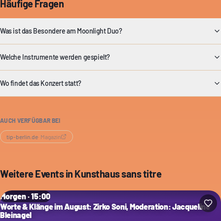
Häufige Fragen
Was ist das Besondere am Moonlight Duo?
Welche Instrumente werden gespielt?
Wo findet das Konzert statt?
AUCH VERFÜGBAR BEI
tip-berlin.de
·
Magazin
Weitere Events in
Kunsthaus sans titre
Morgen · 15:00
Worte & Klänge im August: Zirko Soni, Moderation: Jacqueline
Bleinagel