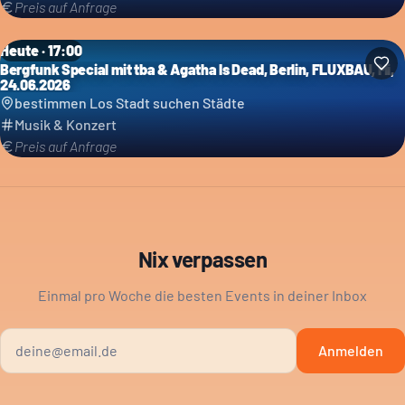
Preis auf Anfrage
Heute · 17:00
Bergfunk Special mit tba & Agatha Is Dead, Berlin, FLUXBAU, Mi,
24.06.2026
bestimmen Los Stadt suchen Städte
Musik & Konzert
Preis auf Anfrage
Nix verpassen
Einmal pro Woche die besten Events in deiner Inbox
Anmelden