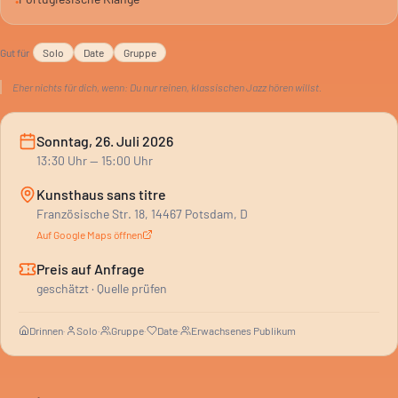
•
Gut für
Solo
Date
Gruppe
Eher nichts für dich, wenn:
Du nur reinen, klassischen Jazz hören willst.
Sonntag, 26. Juli 2026
13:30
Uhr
— 15:00 Uhr
Kunsthaus sans titre
Französische Str. 18, 14467 Potsdam, D
Auf Google Maps öffnen
Preis auf Anfrage
geschätzt · Quelle prüfen
Drinnen
·
Solo
·
Gruppe
·
Date
·
Erwachsenes Publikum