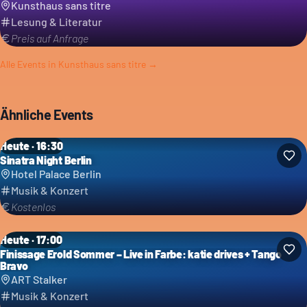
Kunsthaus sans titre
Lesung & Literatur
Preis auf Anfrage
Alle Events in
Kunsthaus sans titre
→
Ähnliche Events
Heute · 16:30
Sinatra Night Berlin
Hotel Palace Berlin
Musik & Konzert
Kostenlos
Heute · 17:00
Finissage Erold Sommer – Live in Farbe: katie drives + Tango
Bravo
ART Stalker
Musik & Konzert