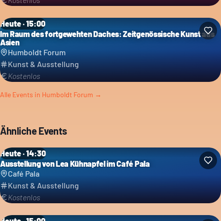
Heute · 15:00
Im Raum des fortgewehten Daches: Zeitgenössische Kunst aus
Asien
Humboldt Forum
Kunst & Ausstellung
Kostenlos
Alle Events in
Humboldt Forum
→
Ähnliche Events
Heute · 14:30
Ausstellung von Lea Kühnapfel im Café Pala
Café Pala
Kunst & Ausstellung
Kostenlos
Heute · 15:00