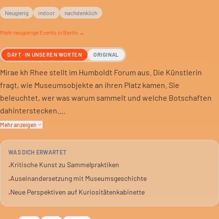
Neugierig
indoor
nachdenklich
Mehr
neugierige
Events in Berlin →
DAYT · IN UNSEREN WORTEN
ORIGINAL
Mirae kh Rhee stellt im Humboldt Forum aus. Die Künstlerin
fragt, wie Museumsobjekte an ihren Platz kamen. Sie
beleuchtet, wer was warum sammelt und welche Botschaften
dahinterstecken.
Mehr anzeigen
Die Schau ist Teil eines Langzeitprojekts. Es betrachtet
Kuriositätenkabinette aus feministischer und dekolonialer
WAS DICH ERWARTET
Sicht. Rhee analysiert elitäre Sammlungskonzepte zwischen
Kritische Kunst zu Sammelpraktiken
•
Europa und Asien.
Auseinandersetzung mit Museumsgeschichte
•
Neue Perspektiven auf Kuriositätenkabinette
•
Du bist eingeladen, deine eigenen Sammelpraktiken zu
überdenken. Die Ausstellung bietet eine kritische