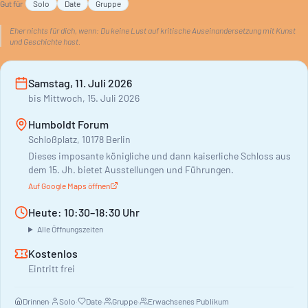
Gut für
Solo
Date
Gruppe
Auseinandersetzung mit Kultur und Geschichte. Eine
Publikation erscheint nach der Eröffnung.
Eher nichts für dich, wenn:
Du keine Lust auf kritische Auseinandersetzung mit Kunst
und Geschichte hast.
Samstag, 11. Juli 2026
bis
Mittwoch, 15. Juli 2026
Humboldt Forum
Schloßplatz, 10178 Berlin
Dieses imposante königliche und dann kaiserliche Schloss aus
dem 15. Jh. bietet Ausstellungen und Führungen.
Auf Google Maps öffnen
Heute: 10:30–18:30 Uhr
Alle Öffnungszeiten
Kostenlos
Eintritt frei
Drinnen
·
Solo
·
Date
·
Gruppe
·
Erwachsenes Publikum