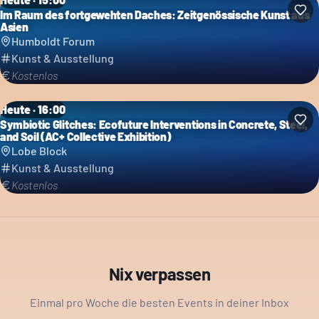
Im Raum des fortgewehten Daches: Zeitgenössische Kunst aus
Asien
Humboldt Forum
Kunst & Ausstellung
Kostenlos
Heute · 16:00
Symbiotic Glitches: Ecofuture Interventions in Concrete, Steel,
and Soil (AC+ Collective Exhibition)
Lobe Block
Kunst & Ausstellung
Kostenlos
Nix verpassen
Einmal pro Woche die besten Events in deiner Inbox