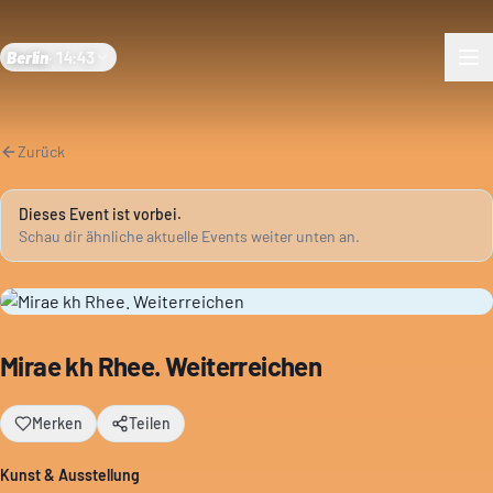
Berlin
·
14:43
Zurück
Dieses Event ist vorbei.
Schau dir ähnliche aktuelle Events weiter unten an.
Mirae kh Rhee. Weiterreichen
Merken
Teilen
Kunst & Ausstellung