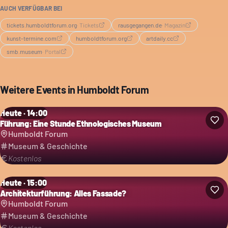
AUCH VERFÜGBAR BEI
tickets.humboldtforum.org
·
Tickets
rausgegangen.de
·
Magazin
kunst-termine.com
humboldtforum.org
artdaily.cc
smb.museum
·
Portal
Weitere Events in
Humboldt Forum
Heute · 14:00
Führung: Eine Stunde Ethnologisches Museum
Humboldt Forum
Museum & Geschichte
Kostenlos
Heute · 15:00
Architekturführung: Alles Fassade?
Humboldt Forum
Museum & Geschichte
Kostenlos