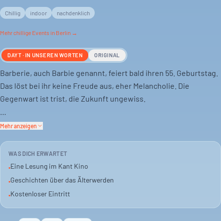
Chillig
indoor
nachdenklich
Mehr
chillige
Events in Berlin →
DAYT · IN UNSEREN WORTEN
ORIGINAL
Barberie, auch Barbie genannt, feiert bald ihren 55. Geburtstag.
Das löst bei ihr keine Freude aus, eher Melancholie. Die
Gegenwart ist trist, die Zukunft ungewiss.
Sie fragt sich, wie man in diesem Alter noch Lebensfreude
Mehr anzeigen
findet. Oder sich neu erfindet. Besonders, wenn man noch nicht
weiß, wer man eigentlich ist.
WAS DICH ERWARTET
Eine Lesung im Kant Kino
•
Das Kant Kino lädt zur Lesung. Ein Abend über das Älterwerden
Geschichten über das Älterwerden
•
und die Suche nach dem eigenen Weg. Der Eintritt ist frei.
Kostenloser Eintritt
•