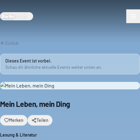
Berlin
·
11:07
Zurück
Dieses Event ist vorbei.
Schau dir ähnliche aktuelle Events weiter unten an.
Mein Leben, mein Ding
Merken
Teilen
Lesung & Literatur