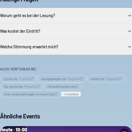
Worum geht es bei der Lesung?
Was kostet der Eintritt?
Welche Stimmung erwartet mich?
AUCH VERFÜGBAR BEI
yorck.de
·
Tickets
rausgegangen.de
·
Magazin
berlin.de
·
Magazin
tip-berlin.de
·
Magazin
filmweltverleih.de
kino.veranstaltungen-in-berlin.de
+
1
weitere
Ähnliche Events
Heute · 10:00