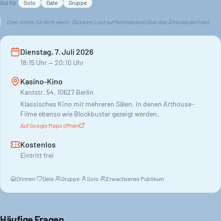
Gut für
Solo
Date
Gruppe
Eher nichts für dich, wenn:
Du keine Lust auf Nachdenken über das Älterwerden hast.
Dienstag, 7. Juli 2026
18:15
Uhr
— 20:10 Uhr
Kasino-Kino
Kantstr. 54, 10627 Berlin
Klassisches Kino mit mehreren Sälen, in denen Arthouse-
Filme ebenso wie Blockbuster gezeigt werden.
Auf Google Maps öffnen
Kostenlos
Eintritt frei
Drinnen
·
Date
·
Gruppe
·
Solo
·
Erwachsenes Publikum
Häufige Fragen