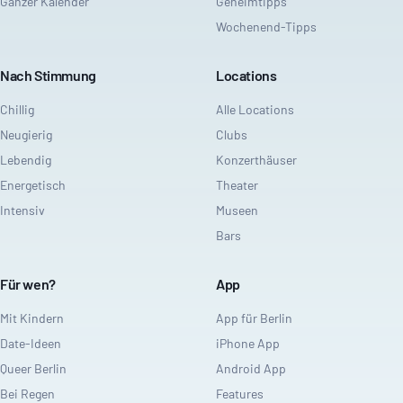
Ganzer Kalender
Geheimtipps
Wochenend-Tipps
Nach Stimmung
Locations
Chillig
Alle Locations
Neugierig
Clubs
Lebendig
Konzerthäuser
Energetisch
Theater
Intensiv
Museen
Bars
Für wen?
App
Mit Kindern
App für Berlin
Date-Ideen
iPhone App
Queer Berlin
Android App
Bei Regen
Features