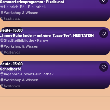
Sommerferienprogramm - Pixelkunst
Heinrich-Böll-Bibliothek
Workshop & Wissen
Kostenlos
Heute · 15:00
„Innere Ruhe finden – mit einer Tasse Tee“: MEDITATION
Stadtteilbibliothek Karow
Workshop & Wissen
Kostenlos
Heute · 15:00
Schreibcafé
Ingeborg-Drewitz-Bibliothek
Workshop & Wissen
Kostenlos