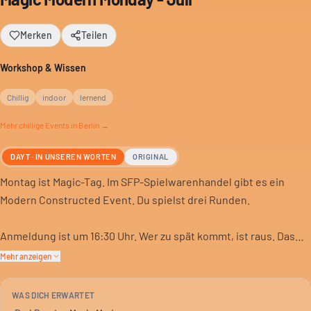
Merken
Teilen
Workshop & Wissen
Chillig
indoor
lernend
Mehr
chillige
Events in Berlin →
DAYT · IN UNSEREN WORTEN
ORIGINAL
Montag ist Magic-Tag. Im SFP-Spielwarenhandel gibt es ein
Modern Constructed Event. Du spielst drei Runden.
Anmeldung ist um 16:30 Uhr. Wer zu spät kommt, ist raus. Das
Startgeld beträgt 7 Euro.
Mehr anzeigen
Es gibt Preise für die Teilnehmer. Ein Abend für Kartenspieler,
WAS DICH ERWARTET
die wissen, was sie tun. Hier geht es ums Spiel, nicht um die