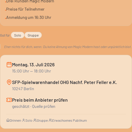
Drei Runden Magic Modern
•
große Show.
Preise für Teilnehmer
•
Anmeldung um 16:30 Uhr
•
Gut für
Solo
Gruppe
Eher nichts für dich, wenn:
Du keine Ahnung von Magic Modern hast oder unpünktlich bist.
Montag, 13. Juli 2026
15:00
Uhr
— 18:00 Uhr
SFP-Spielwarenhandel OHG Nachf. Peter Feller e.K.
10247 Berlin
Preis beim Anbieter prüfen
geschätzt · Quelle prüfen
Drinnen
·
Solo
·
Gruppe
·
Erwachsenes Publikum