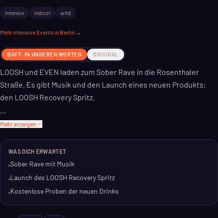
Intensiv
indoor
wild
Mehr
intensive
Events in Berlin →
DAYT · IN UNSEREN WORTEN
ORIGINAL
LOOSH und EVEN laden zum Sober Rave in die Rosenthaler
Straße. Es gibt Musik und den Launch eines neuen Produkts:
den LOOSH Recovery Spritz.
Du kannst die neuen Sorten Cucumber Lemon und Strawberry
Mehr anzeigen
Mint probieren. Free Samples sind vor Ort verfügbar.
WAS DICH ERWARTET
Das Event dauert von 16 bis 19:30 Uhr. Der Eintritt ist frei. Eine
Sober Rave mit Musik
•
gute Gelegenheit für einen frühen Abend in Mitte.
Launch des LOOSH Recovery Spritz
•
Kostenlose Proben der neuen Drinks
•