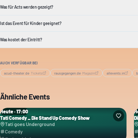
Was für Acts werden gezeigt?
Ist das Event für Kinder geeignet?
Was kostet der Eintritt?
AUCH VERFÜGBAR BEI
acud-theater.de
·
Tickets
rausgegangen.de
·
Magazin
allevents.in
b
Ähnliche Events
Heute · 17:00
H
Tati Comedy _ Die Stand Up Comedy Show
D
Kategorie: Comedy
K
Tati goes Underground
Comedy