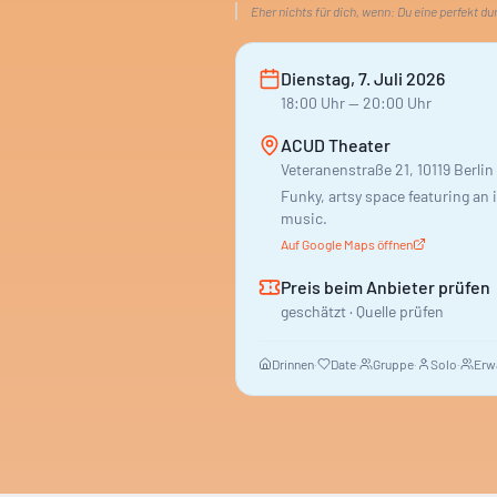
Eher nichts für dich, wenn:
Du eine perfekt du
Dienstag, 7. Juli 2026
18:00
Uhr
— 20:00 Uhr
ACUD Theater
Veteranenstraße 21, 10119 Berlin
Funky, artsy space featuring an
music.
Auf Google Maps öffnen
Preis beim Anbieter prüfen
geschätzt · Quelle prüfen
Drinnen
·
Date
·
Gruppe
·
Solo
·
Erw