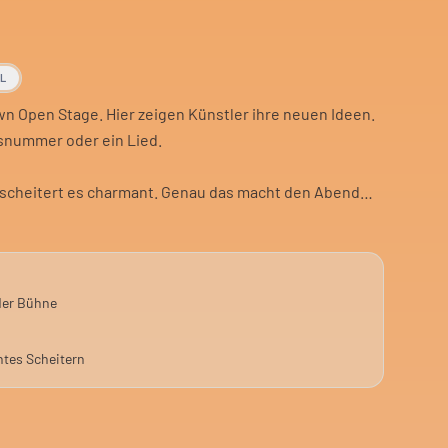
AL
wn Open Stage. Hier zeigen Künstler ihre neuen Ideen.
usnummer oder ein Lied.
 scheitert es charmant. Genau das macht den Abend
medy und Clownerie.
nte. Du siehst, wie neue Nummern entstehen. Oder
der Bühne
tes Scheitern