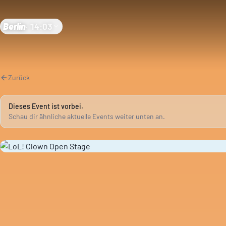
Berlin
·
14:03
Zurück
Dieses Event ist vorbei.
Schau dir ähnliche aktuelle Events weiter unten an.