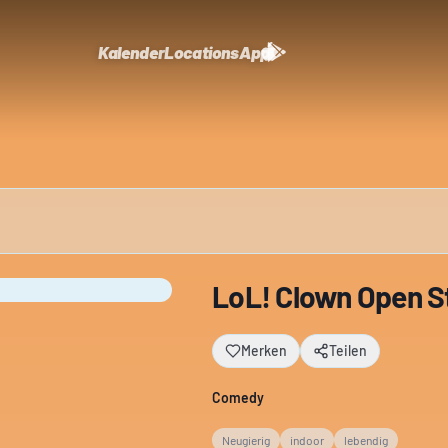
Kalender
Locations
App
LoL! Clown Open S
Merken
Teilen
Comedy
Neugierig
indoor
lebendig