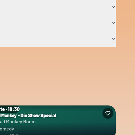
te · 18:30
 Monkey - Die Show Special
egorie: Comedy
ad Monkey Room
omedy