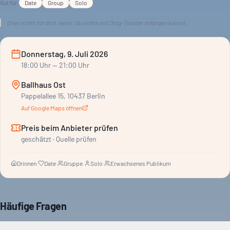
Gut für
Date
Group
Solo
Folklore und Religion. Corazón, eine Drag-Künstlerin aus
Valencia und Berlin, hat ein Ensemble aus der spanischen Drag-
Eher nichts für dich, wenn:
Du nichts mit Drag-Theater anfangen kannst.
Szene dabei. Von Punk bis Glamour zeigen sie ihre queere
Realität aus Valencia, Barcelona, Cuenca und Madrid.
Donnerstag, 9. Juli 2026
18:00
Uhr
— 21:00 Uhr
Ballhaus Ost
Pappelallee 15, 10437 Berlin
Auf Google Maps öffnen
Preis beim Anbieter prüfen
geschätzt · Quelle prüfen
Drinnen
·
Date
·
Gruppe
·
Solo
·
Erwachsenes Publikum
Häufige Fragen