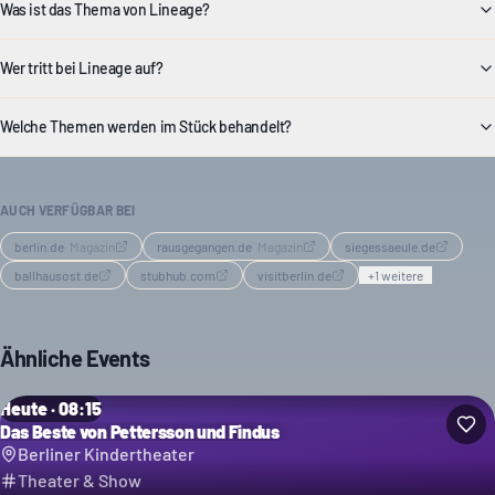
Was ist das Thema von Lineage?
Wer tritt bei Lineage auf?
Welche Themen werden im Stück behandelt?
AUCH VERFÜGBAR BEI
berlin.de
·
Magazin
rausgegangen.de
·
Magazin
siegessaeule.de
ballhausost.de
stubhub.com
visitberlin.de
+
1
weitere
Ähnliche Events
Heute · 08:15
Das Beste von Pettersson und Findus
Berliner Kindertheater
Theater & Show