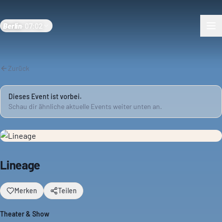
Berlin
·
07:02
Zurück
Dieses Event ist vorbei.
Schau dir ähnliche aktuelle Events weiter unten an.
Lineage
Merken
Teilen
Theater & Show