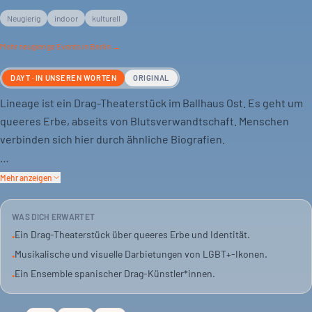
Neugierig
indoor
kulturell
Mehr
neugierige
Events in Berlin →
DAYT · IN UNSEREN WORTEN
ORIGINAL
Lineage ist ein Drag-Theaterstück im Ballhaus Ost. Es geht um
queeres Erbe, abseits von Blutsverwandtschaft. Menschen
verbinden sich hier durch ähnliche Biografien.
Corazón, AzulySuave, Bala BimBamBum, Na Fallera Fatal und
Mehr anzeigen
Papi Pistola erkunden das Leben von LGBT+-Ikonen. Corazón
nimmt das Publikum mit auf eine musikalische und visuelle
WAS DICH ERWARTET
Reise. Sie beleuchtet queere Beziehungen und die geisterhafte
Ein Drag-Theaterstück über queeres Erbe und Identität.
•
Präsenz ihrer Großmutter.
Musikalische und visuelle Darbietungen von LGBT+-Ikonen.
•
Ein Ensemble spanischer Drag-Künstler*innen.
•
Ikonen wie Rampova, Almodóvar und Grace Jones werden
behandelt. Themen sind Exil, Subversion im Nachtleben,