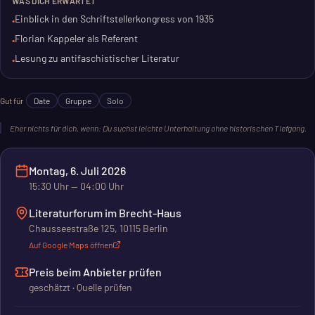
WAS DICH ERWARTET
wichtiges Kapitel der Geschichte.
Einblick in den Schriftstellerkongress von 1935
•
Florian Kappeler als Referent
•
Das Literaturforum im Brecht-Haus bietet den passenden
Lesung zu antifaschistischer Literatur
•
Rahmen. Ein Abend für alle, die sich für politische Literatur und
ihre Geschichte interessieren.
Gut für
Date
Gruppe
Solo
Eher nichts für dich, wenn:
Du suchst leichte Unterhaltung ohne historischen Tiefgang.
Montag, 6. Juli 2026
15:30
Uhr
— 04:00 Uhr
Literaturforum im Brecht-Haus
Chausseestraße 125, 10115 Berlin
Auf Google Maps öffnen
Preis beim Anbieter prüfen
geschätzt · Quelle prüfen