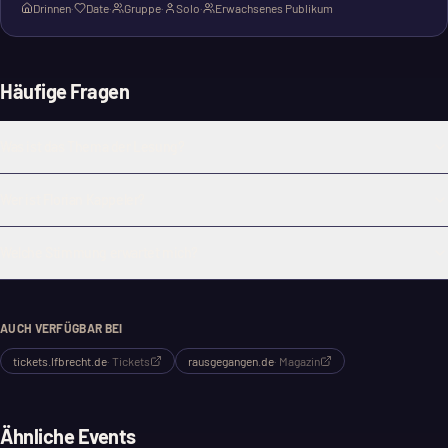
Drinnen
·
Date
·
Gruppe
·
Solo
·
Erwachsenes Publikum
Häufige Fragen
Was ist das Thema der Lesung?
Wer ist Florian Kappeler?
Welche Stimmung erwartet mich?
AUCH VERFÜGBAR BEI
tickets.lfbrecht.de
·
Tickets
rausgegangen.de
·
Magazin
Ähnliche Events