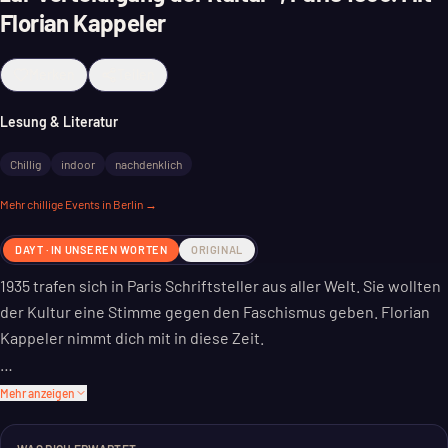
Florian Kappeler
Merken
Teilen
Lesung & Literatur
Chillig
indoor
nachdenklich
Mehr
chillige
Events in Berlin →
DAYT · IN UNSEREN WORTEN
ORIGINAL
1935 trafen sich in Paris Schriftsteller aus aller Welt. Sie wollten
der Kultur eine Stimme gegen den Faschismus geben. Florian
Kappeler nimmt dich mit in diese Zeit.
Er beleuchtet den „Ersten Internationalen
Mehr anzeigen
Schriftstellerkongreß zur Verteidigung der Kultur“. Damals ging
es um Austausch und Widerstand. Eine Lesung über ein