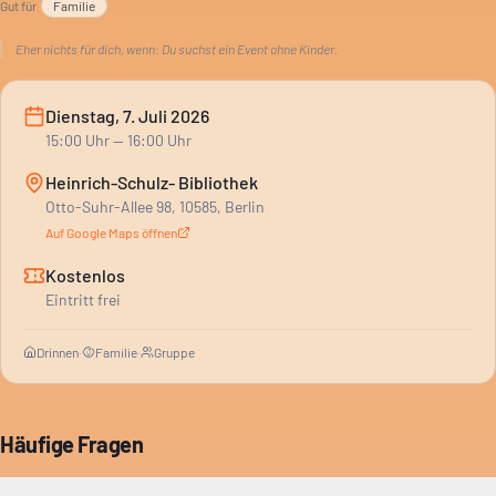
Gut für
Familie
Eher nichts für dich, wenn:
Du suchst ein Event ohne Kinder.
Dienstag, 7. Juli 2026
15:00
Uhr
— 16:00 Uhr
Heinrich-Schulz- Bibliothek
Otto-Suhr-Allee 98, 10585, Berlin
Auf Google Maps öffnen
Kostenlos
Eintritt frei
Drinnen
·
Familie
·
Gruppe
Häufige Fragen