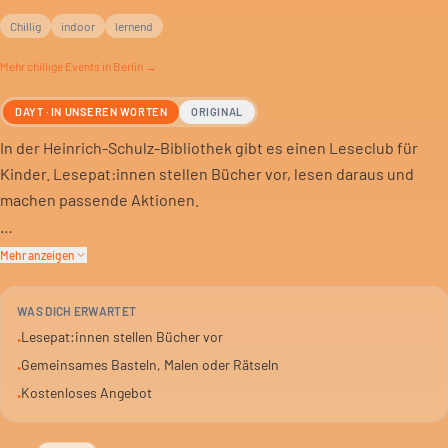
Chillig
indoor
lernend
Mehr
chillige
Events in Berlin →
DAYT · IN UNSEREN WORTEN
ORIGINAL
In der Heinrich-Schulz-Bibliothek gibt es einen Leseclub für
Kinder. Lesepat:innen stellen Bücher vor, lesen daraus und
machen passende Aktionen.
Der Club ist kostenlos. Er ist für Kinder von 8 bis 11 Jahren am
Mehr anzeigen
Dienstag. Donnerstags treffen sich Kinder von 5 bis 7 Jahren.
WAS DICH ERWARTET
Es geht darum, spielerisch die Freude am Lesen zu entdecken.
Lesepat:innen stellen Bücher vor
•
Neue Geschichten und Medien gehören dazu. Basteln, malen
Gemeinsames Basteln, Malen oder Rätseln
•
oder rätseln ergänzt das Ganze.
Kostenloses Angebot
•