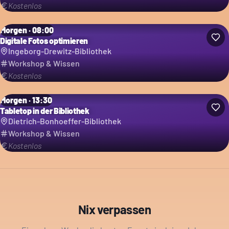
Kostenlos
Morgen · 08:00
Digitale Fotos optimieren
Ingeborg-Drewitz-Bibliothek
Workshop & Wissen
Kostenlos
Morgen · 13:30
Tabletop in der Bibliothek
Dietrich-Bonhoeffer-Bibliothek
Workshop & Wissen
Kostenlos
Nix verpassen