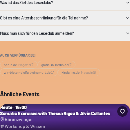
Was ist das Ziel des Leseclubs?
Gibt es eine Altersbeschränkung für die Teilnahme?
Muss man sich für den Leseclub anmelden?
AUCH VERFÜGBAR BEI
berlin.de
·
Magazin
gratis-in-berlin.de
wir-bieten-vielfalt-einen-ort.de
kindaling.de
·
Magazin
Ähnliche Events
Heute · 15:00
Somatic Exercises with Thesea Rigou & Alvin Collantes
Bärenzwinger
Workshop & Wissen