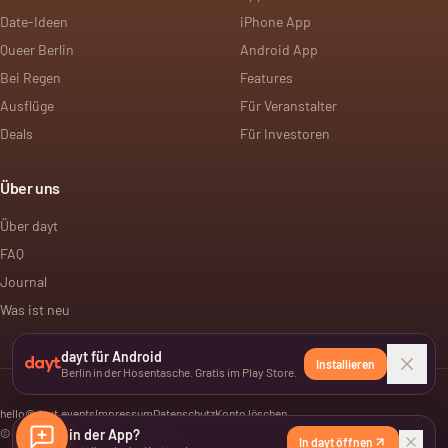
Date-Ideen
iPhone App
Queer Berlin
Android App
Bei Regen
Features
Ausflüge
Für Veranstalter
Deals
Für Investoren
Über uns
Über dayt
FAQ
Journal
Was ist neu
dayt für Android
Installieren
Berlin in der Hosentasche. Gratis im Play Store.
hello@dayt.events
Impressum
Datenschutz
Konto löschen
©
2026
Lieber in der App?
dayt. Alle Rechte vorbehalten.
In dayt öffnen