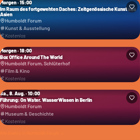
Morgen · 15:00
Im Raum des fortgewehten Daches: Zeitgenössische Kunst aus
Asien
Humboldt Forum
Kunst & Ausstellung
Kostenlos
Morgen · 18:00
Box Office Around The World
Humboldt Forum, Schlüterhof
Film & Kino
Kostenlos
Sa., 8. Aug. · 10:00
Führung: On Water. WasserWissen in Berlin
Humboldt Forum
Museum & Geschichte
Kostenlos
Alle Events in
Humboldt Forum
→