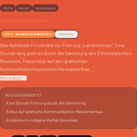
Chillig
indoor
nachdenklich
Mehr
chillige
Events in Berlin →
DAYT · IN UNSEREN WORTEN
ORIGINAL
Das Humboldt Forum lädt zur Führung „Las Americas“. Eine
Stunde lang geht es durch die Sammlung des Ethnologischen
Museums. Fokus liegt auf den grafischen
Kommunikationssystemen Mesoamerikas.
Mehr anzeigen
Die Tour beleuchtet die indigene Vielfalt des Kontinents. Du
erfährst mehr über die Geschichten und Kulturen
WAS DICH ERWARTET
verschiedener Regionen Amerikas. Ein Blick hinter die
Eine Stunde Führung durch die Sammlung.
•
Exponate.
Fokus auf grafische Kommunikation Mesoamerikas.
•
Einblicke in indigene Vielfalt Amerikas.
•
Die Führung ist auf Deutsch. Maximal 25 Teilnehmer. Für alle ab
14 Jahren geeignet. Ein tieferer Einblick in die