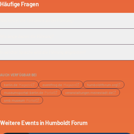
Häufige Fragen
Was kostet die Teilnahme an der Führung?
Wie lange dauert die Führung?
In welcher Sprache wird die Führung angeboten?
AUCH VERFÜGBAR BEI
berlin.de
·
Magazin
eventfrog.de
·
Magazin
humboldtforum.org
museumsportal-berlin.de
·
Portal
veranstaltungen.meinestadt.de
smb.museum
·
Portal
Weitere Events in
Humboldt Forum