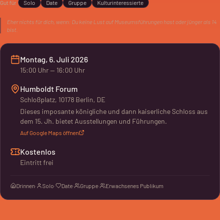
Gut für
Solo
Date
Gruppe
Kulturinteressierte
Ausstellungsstücke.
Eher nichts für dich, wenn:
Du keine Lust auf Museumsführungen hast oder jünger als 14
bist.
Montag, 6. Juli 2026
15:00
Uhr
— 16:00 Uhr
Humboldt Forum
Schloßplatz, 10178 Berlin, DE
Dieses imposante königliche und dann kaiserliche Schloss aus
dem 15. Jh. bietet Ausstellungen und Führungen.
Auf Google Maps öffnen
Kostenlos
Eintritt frei
Drinnen
·
Solo
·
Date
·
Gruppe
·
Erwachsenes Publikum