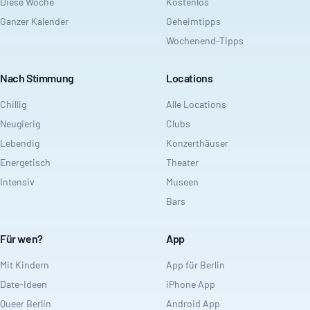
Diese Woche
Kostenlos
Ganzer Kalender
Geheimtipps
Wochenend-Tipps
Nach Stimmung
Locations
Chillig
Alle Locations
Neugierig
Clubs
Lebendig
Konzerthäuser
Energetisch
Theater
Intensiv
Museen
Bars
Für wen?
App
Mit Kindern
App für Berlin
Date-Ideen
iPhone App
Queer Berlin
Android App