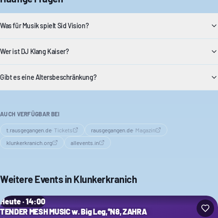
Was für Musik spielt Sid Vision?
Wer ist DJ Klang Kaiser?
Gibt es eine Altersbeschränkung?
AUCH VERFÜGBAR BEI
t.rausgegangen.de
·
Tickets
rausgegangen.de
·
Magazin
klunkerkranich.org
allevents.in
Weitere Events in
Klunkerkranich
Heute · 14:00
TENDER MESH MUSIC w. Big Leg,*N8, ZAHRA