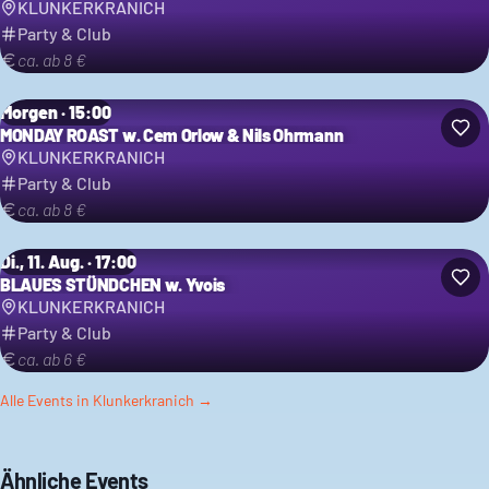
KLUNKERKRANICH
Party & Club
ca. ab 8 €
Morgen · 15:00
MONDAY ROAST w. Cem Orlow & Nils Ohrmann
KLUNKERKRANICH
Party & Club
ca. ab 8 €
Di., 11. Aug. · 17:00
BLAUES STÜNDCHEN w. Yvois
KLUNKERKRANICH
Party & Club
ca. ab 6 €
Alle Events in
Klunkerkranich
→
Ähnliche Events