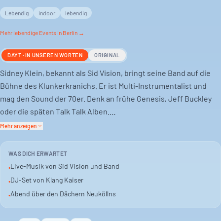
Lebendig
indoor
lebendig
Mehr
lebendige
Events in Berlin →
DAYT · IN UNSEREN WORTEN
ORIGINAL
Sidney Klein, bekannt als Sid Vision, bringt seine Band auf die
Bühne des Klunkerkranichs. Er ist Multi-Instrumentalist und
mag den Sound der 70er. Denk an frühe Genesis, Jeff Buckley
oder die späten Talk Talk Alben.
Mehr anzeigen
Begleitet wird der Abend von DJ Klang Kaiser. Er ist im Kranich
kein Unbekannter.
WAS DICH ERWARTET
Live-Musik von Sid Vision und Band
•
Das Konzert findet im Wohnzimmer statt. Eine Gelegenheit für
DJ-Set von Klang Kaiser
•
Live-Musik über den Dächern Neuköllns.
Abend über den Dächern Neuköllns
•