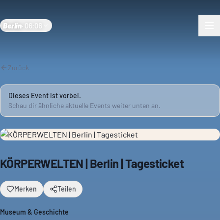
Berlin
·
06:06
Zurück
Dieses Event ist vorbei.
Schau dir ähnliche aktuelle Events weiter unten an.
KÖRPERWELTEN | Berlin | Tagesticket
Merken
Teilen
Museum & Geschichte