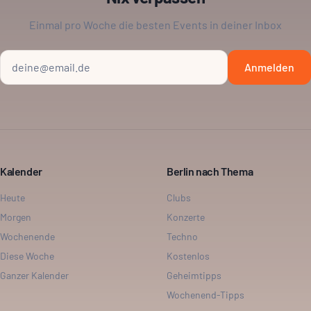
Einmal pro Woche die besten Events in deiner Inbox
Anmelden
Kalender
Berlin nach Thema
Heute
Clubs
Morgen
Konzerte
Wochenende
Techno
Diese Woche
Kostenlos
Ganzer Kalender
Geheimtipps
Wochenend-Tipps