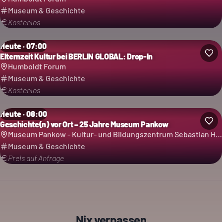
Museum & Geschichte
Kostenlos
Heute · 07:00
Elternzeit Kultur bei BERLIN GLOBAL: Drop-In
Humboldt Forum
Museum & Geschichte
Kostenlos
Heute · 08:00
Geschichte(n) vor Ort – 25 Jahre Museum Pankow
Museum Pankow - Kultur- und Bildungszentrum Sebastian Haffner
Museum & Geschichte
Preis auf Anfrage
Nix verpassen