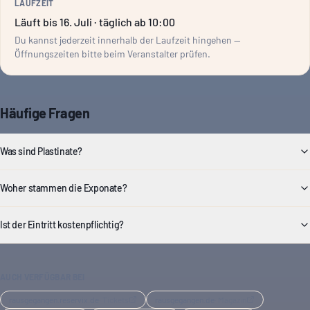
LAUFZEIT
Läuft bis 16. Juli · täglich ab 10:00
Du kannst jederzeit innerhalb der Laufzeit hingehen —
Öffnungszeiten bitte beim Veranstalter prüfen.
Häufige Fragen
Was sind Plastinate?
Woher stammen die Exponate?
Ist der Eintritt kostenpflichtig?
AUCH VERFÜGBAR BEI
rausgegangen.reservix.de
·
Tickets
rausgegangen.de
·
Magazin