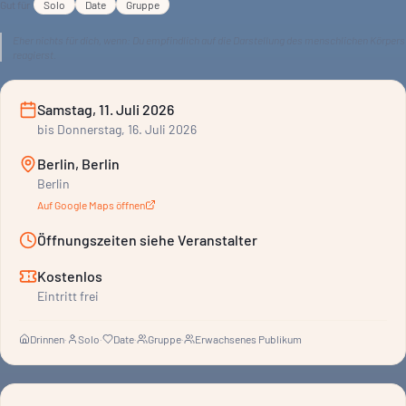
Gut für
Solo
Date
Gruppe
Eher nichts für dich, wenn:
Du empfindlich auf die Darstellung des menschlichen Körpers
reagierst.
Samstag, 11. Juli 2026
bis
Donnerstag, 16. Juli 2026
Berlin, Berlin
Berlin
Auf Google Maps öffnen
Öffnungszeiten siehe Veranstalter
Kostenlos
Eintritt frei
Drinnen
·
Solo
·
Date
·
Gruppe
·
Erwachsenes Publikum