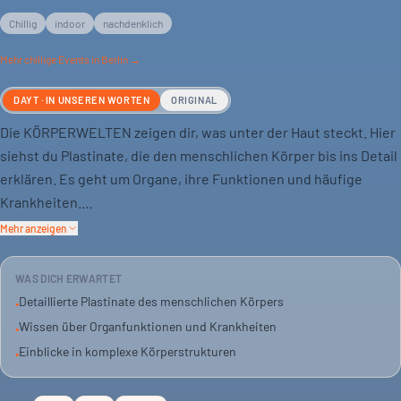
Chillig
indoor
nachdenklich
Mehr
chillige
Events in Berlin →
DAYT · IN UNSEREN WORTEN
ORIGINAL
Die KÖRPERWELTEN zeigen dir, was unter der Haut steckt. Hier
siehst du Plastinate, die den menschlichen Körper bis ins Detail
erklären. Es geht um Organe, ihre Funktionen und häufige
Krankheiten.
Mehr anzeigen
Du bekommst Einblicke in die komplexen Strukturen des
Körpers. Was hält uns aufrecht, was lässt uns bewegen, lachen
WAS DICH ERWARTET
und lieben? Die Ausstellung macht es sichtbar.
Detaillierte Plastinate des menschlichen Körpers
•
Wissen über Organfunktionen und Krankheiten
•
Die Plastinate stammen aus einem Körperspende-Programm.
Einblicke in komplexe Körperstrukturen
•
Mehr als 22.000 Spender haben das möglich gemacht. Eine
Begegnung mit dem Leben und dem eigenen Körper.