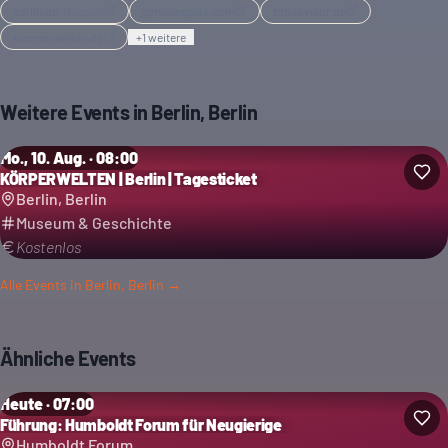
berlin.de
·
Magazin
getyourguide.com
tripadvisor.de
koerperwelten.de
+
1
weitere
Weitere Events in
Berlin, Berlin
Mo., 10. Aug. · 08:00
KÖRPERWELTEN | Berlin | Tagesticket
Berlin, Berlin
Museum & Geschichte
Kostenlos
Alle Events in
Berlin, Berlin
→
Ähnliche Events
Heute · 07:00
Führung: Humboldt Forum für Neugierige
Humboldt Forum