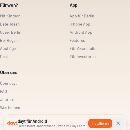
Für wen?
App
Mit Kindern
App für Berlin
Date-Ideen
iPhone App
Queer Berlin
Android App
Bei Regen
Features
Ausflüge
Für Veranstalter
Deals
Für Investoren
Über uns
Über dayt
FAQ
Journal
Was ist neu
dayt für Android
Installieren
Berlin in der Hosentasche. Gratis im Play Store.