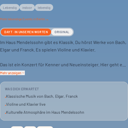
Lebendig
indoor
lebendig
Mehr
lebendige
Events in Berlin →
DAYT · IN UNSEREN WORTEN
ORIGINAL
Im Haus Mendelssohn gibt es Klassik. Du hörst Werke von Bach,
Elgar und Franck. Es spielen Violine und Klavier.
Das ist ein Konzert für Kenner und Neueinsteiger. Hier geht es
um Musik, nicht um Show. Einfach zuhören.
Mehr anzeigen
Die Atmosphäre ist kulturell und lebendig. Ein guter Ort, um den
WAS DICH ERWARTET
Abend ausklingen zu lassen.
Klassische Musik von Bach, Elgar, Franck
•
Violine und Klavier live
•
Tickets gibt es ab 25 Euro. Das Event ist indoor und startet um
Kulturelle Atmosphäre im Haus Mendelssohn
•
17:30 Uhr.