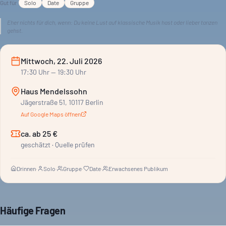
Gut für
Solo
Date
Gruppe
Eher nichts für dich, wenn:
Du keine Lust auf klassische Musik hast oder lieber tanzen
gehst.
Mittwoch, 22. Juli 2026
17:30
Uhr
— 19:30 Uhr
Haus Mendelssohn
Jägerstraße 51, 10117 Berlin
Auf Google Maps öffnen
ca. ab 25 €
geschätzt · Quelle prüfen
Drinnen
·
Solo
·
Gruppe
·
Date
·
Erwachsenes Publikum
Häufige Fragen