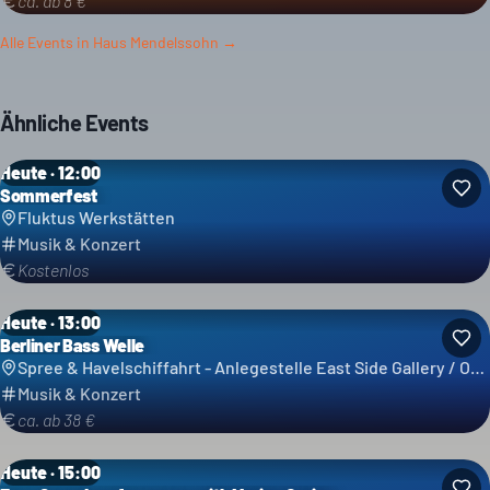
ca. ab 8 €
Alle Events in
Haus Mendelssohn
→
Ähnliche Events
Heute · 12:00
Sommerfest
Fluktus Werkstätten
Musik & Konzert
Kostenlos
Heute · 13:00
Berliner Bass Welle
Spree & Havelschiffahrt - Anlegestelle East Side Gallery / Ostbahnhof - Reederei Grimm & Lindecke GbR
Musik & Konzert
ca. ab 38 €
Heute · 15:00