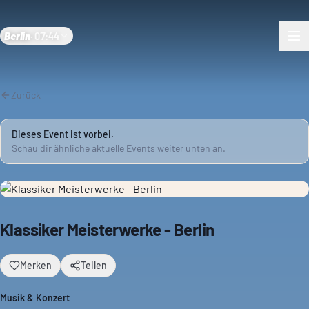
Berlin
·
07:44
Zurück
Dieses Event ist vorbei.
Schau dir ähnliche aktuelle Events weiter unten an.
Klassiker Meisterwerke - Berlin
Merken
Teilen
Musik & Konzert