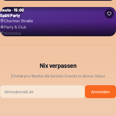
Heute · 15:00
Späti Party
Choriner Straße
Party & Club
Kostenlos
Nix verpassen
Einmal pro Woche die besten Events in deiner Inbox
Anmelden