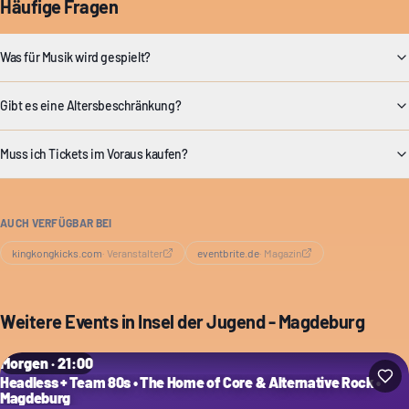
Häufige Fragen
Was für Musik wird gespielt?
Gibt es eine Altersbeschränkung?
Muss ich Tickets im Voraus kaufen?
AUCH VERFÜGBAR BEI
kingkongkicks.com
·
Veranstalter
eventbrite.de
·
Magazin
Weitere Events in
Insel der Jugend - Magdeburg
Morgen · 21:00
Headless + Team 80s • The Home of Core & Alternative Rock •
Magdeburg