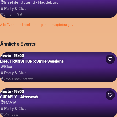
Insel der Jugend - Magdeburg
Party & Club
ca. ab 10 €
Alle Events in
Insel der Jugend - Magdeburg
→
Ähnliche Events
Heute · 15:00
Else: TRANSITION x Smile Sessions
Else
Party & Club
Preis auf Anfrage
Heute · 15:00
SUPAFLY - Afterwork
MAAYA
Party & Club
Kostenlos