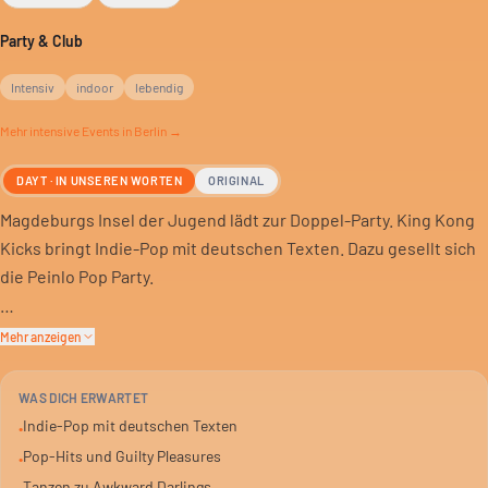
Party & Club
Intensiv
indoor
lebendig
Mehr
intensive
Events in Berlin →
DAYT · IN UNSEREN WORTEN
ORIGINAL
Magdeburgs Insel der Jugend lädt zur Doppel-Party. King Kong
Kicks bringt Indie-Pop mit deutschen Texten. Dazu gesellt sich
die Peinlo Pop Party.
Hier gibt’s Pop-Hits, die man eigentlich nicht zugeben will. Aber
Mehr anzeigen
genau das macht den Spaß aus. Erwarte Awkward Darlings und
TikTok Moves.
WAS DICH ERWARTET
Indie-Pop mit deutschen Texten
•
Ein Abend, um ungehemmt zu tanzen und mit Freunden eine
Pop-Hits und Guilty Pleasures
•
gute Zeit zu haben. Für alle, die Pop ohne Scham feiern wollen.
Tanzen zu Awkward Darlings