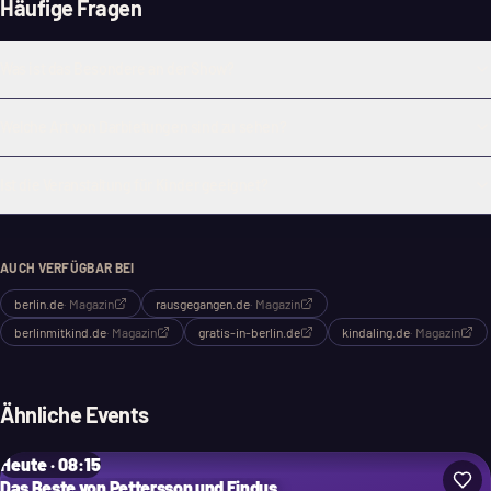
Häufige Fragen
Was ist das Besondere an der Show?
Welche Art von Darbietungen sind zu sehen?
Ist die Veranstaltung für Kinder geeignet?
AUCH VERFÜGBAR BEI
berlin.de
·
Magazin
rausgegangen.de
·
Magazin
berlinmitkind.de
·
Magazin
gratis-in-berlin.de
kindaling.de
·
Magazin
Ähnliche Events
Heute · 08:15
Das Beste von Pettersson und Findus