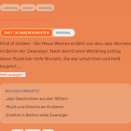
Lebendig
indoor
lebendig
Mehr
lebendige
Events in Berlin →
DAYT · IN UNSEREN WORTEN
ORIGINAL
Kind of Golden – Der Neue Westen erzählt von den Jazz-Wurzeln
im Berlin der Zwanziger. Nach dem Ersten Weltkrieg schlug
diese Musik hier tiefe Wurzeln. Sie war umstritten und heiß
begehrt.
Mehr anzeigen
Die Veranstaltung blickt hinter den Glanz der Goldenen
Zwanziger. Jazz war mehr als nur Unterhaltung. Er spiegelte die
WAS DICH ERWARTET
Widersprüche einer bewegten Zeit.
Jazz-Geschichten aus den 1920ern
•
Musik und Historie am Ku'damm
•
Du hörst die Musik und ihre Geschichten. Direkt an den Orten,
Einblick in Berlins wilde Zwanziger
•
wo sie einst gespielt wurde. Ein Blick auf eine prägende Ära
Berlins.