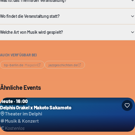
Was ist das Thema der Veranstaltung?
Wo findet die Veranstaltung statt?
Welche Art von Musik wird gespielt?
AUCH VERFÜGBAR BEI
tip-berlin.de
·
Magazin
jazzgeschichten.de
Ähnliche Events
Heute · 16:00
Delphis Orakel x Makoto Sakamoto
Theater im Delphi
Musik & Konzert
Kostenlos