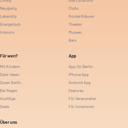
Chillig
Alle Locations
Neugierig
Clubs
Lebendig
Konzerthäuser
Energetisch
Theater
Intensiv
Museen
Bars
Für wen?
App
Mit Kindern
App für Berlin
Date-Ideen
iPhone App
Queer Berlin
Android App
Bei Regen
Features
Ausflüge
Für Veranstalter
Deals
Für Investoren
Über uns