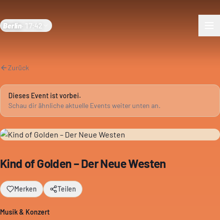
Berlin
·
17:42
Zurück
Dieses Event ist vorbei.
Schau dir ähnliche aktuelle Events weiter unten an.
Kind of Golden – Der Neue Westen
Merken
Teilen
Musik & Konzert