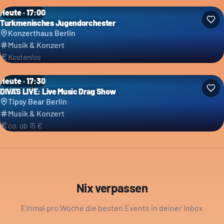
Heute · 17:00
Turkmenisches Jugendorchester
Konzerthaus Berlin
Musik & Konzert
Kostenlos
Heute · 17:30
DIVA'S LIVE: Live Music Drag Show
Tipsy Bear Berlin
Musik & Konzert
ca. ab 15 €
Nix verpassen
Einmal pro Woche die besten Events in deiner Inbox