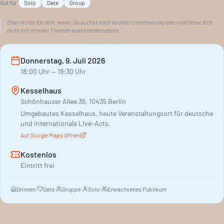
Gut für
Solo
Date
Group
Und wie er die Menschen verändert, die ihm standhalten oder
zuschauen. Martin Jankowski moderiert das Gespräch. Eine
Eher nichts für dich, wenn:
Du suchst nach leichter Unterhaltung oder möchtest dich
nicht mit ernsten Themen auseinandersetzen.
Lesung, die zum Nachdenken anregt.
Donnerstag, 9. Juli 2026
18:00
Uhr
— 19:30 Uhr
Kesselhaus
Schönhauser Allee 36, 10435 Berlin
Umgebautes Kesselhaus, heute Veranstaltungsort für deutsche
und internationale Live-Acts.
Auf Google Maps öffnen
Kostenlos
Eintritt frei
Drinnen
·
Date
·
Gruppe
·
Solo
·
Erwachsenes Publikum