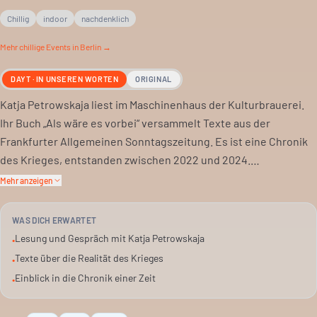
Chillig
indoor
nachdenklich
Mehr
chillige
Events in Berlin →
DAYT · IN UNSEREN WORTEN
ORIGINAL
Katja Petrowskaja liest im Maschinenhaus der Kulturbrauerei.
Ihr Buch „Als wäre es vorbei“ versammelt Texte aus der
Frankfurter Allgemeinen Sonntagszeitung. Es ist eine Chronik
des Krieges, entstanden zwischen 2022 und 2024.
Mehr anzeigen
Die Autorin, 1970 in Kiew geboren, lebt seit 1999 in Berlin. Ihre
Kolumnen beginnen vor dem Krieg, mit einer Landschaft in
WAS DICH ERWARTET
Georgien. Dann der Schock: „Mein Kiew!“ Es geht um die
Lesung und Gespräch mit Katja Petrowskaja
•
unfassbare Realität des Krieges und wie er das Leben
Texte über die Realität des Krieges
•
verändert.
Einblick in die Chronik einer Zeit
•
Petrowskaja fragt, wie Krieg Bilder und das Sehen verändert.