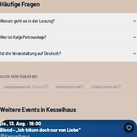
Häufige Fragen
Worum geht es in der Lesung?
Wer ist Katja Petrowskaja?
Ist die Veranstaltung auf Deutsch?
AUCH VERFÜGBAR BEI
rausgegangen.de
·
Magazin
literaturport.de
ostpol-berlin.de
Weitere Events in
Kesselhaus
Do., 13. Aug. · 18:00
Blond – „Ich träum doch nur von Liebe“
Kesselhaus