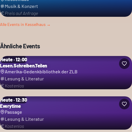
Musik & Konzert
Preis auf Anfrage
Alle Events in
Kesselhaus
→
Ähnliche Events
Heute · 12:00
Lesen.Schreiben.Teilen
Amerika-Gedenkbibliothek der ZLB
Lesung & Literatur
Kostenlos
Heute · 12:30
Everytime
Passage
Lesung & Literatur
Kostenlos