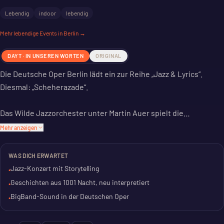
Lebendig
indoor
lebendig
Mehr
lebendige
Events in Berlin →
DAYT · IN UNSEREN WORTEN
ORIGINAL
Die Deutsche Oper Berlin lädt ein zur Reihe „Jazz & Lyrics“.
Diesmal: „Scheherazade“.
Das Wilde Jazzorchester unter Martin Auer spielt die
Geschichten aus 1001 Nacht. Jazz und Poesie verbinden sich
Mehr anzeigen
hier zu einem Erzählkonzert. Es ist die Fortsetzung früherer
Projekte wie „Das Dschungelbuch“.
WAS DICH ERWARTET
Jazz-Konzert mit Storytelling
•
Die BigBand der Deutschen Oper präsentiert in der Tischlerei
Geschichten aus 1001 Nacht, neu interpretiert
•
thematische Jazz-Konzerte. Mitglieder der BigBand und Gäste
BigBand-Sound in der Deutschen Oper
•
treten in kleineren Formationen auf. Musik und Lyrik
verschmelzen.