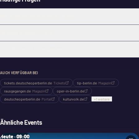
Was ist das Besondere an diesem Konzert?
Wer spielt bei diesem Konzert?
Ist das Konzert für Kinder geeignet?
AUCH VERFÜGBAR BEI
tickets.deutscheoperberlin.de
·
Tickets
tip-berlin.de
·
Magazin
rausgegangen.de
·
Magazin
oper-in-berlin.de
deutscheoperberlin.de
·
Portal
kulturvolk.de
+
1
weitere
Ähnliche Events
Heute · 09:00