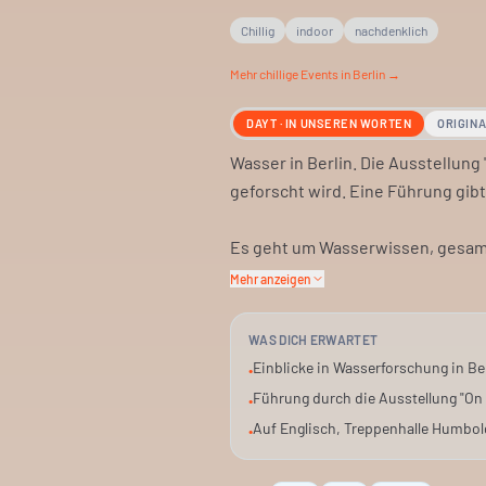
Chillig
indoor
nachdenklich
Mehr
chillige
Events in Berlin →
DAYT · IN UNSEREN WORTEN
ORIGIN
Wasser in Berlin. Die Ausstellung
geforscht wird. Eine Führung gib
Es geht um Wasserwissen, gesamm
präsentiert hier ihre Projekte. Du
Mehr anzeigen
es erforscht wird.
WAS DICH ERWARTET
Die Führung findet auf Englisch s
Einblicke in Wasserforschung in Be
•
Labor. Plan eine Stunde ein.
Führung durch die Ausstellung "On
•
Auf Englisch, Treppenhalle Humbol
•