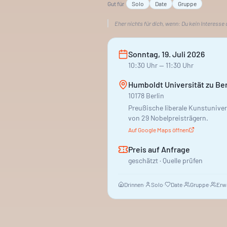
Gut für
Solo
Date
Gruppe
Eher nichts für dich, wenn:
Du kein Interesse
Sonntag, 19. Juli 2026
10:30
Uhr
— 11:30 Uhr
Humboldt Universität zu Ber
10178 Berlin
Preußische liberale Kunstunive
von 29 Nobelpreisträgern.
Auf Google Maps öffnen
Preis auf Anfrage
geschätzt · Quelle prüfen
Drinnen
·
Solo
·
Date
·
Gruppe
·
Erw