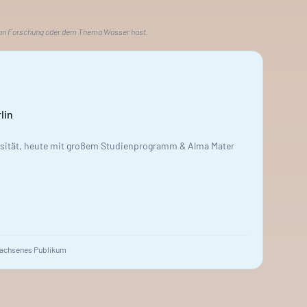
 an Forschung oder dem Thema Wasser hast.
lin
rsität, heute mit großem Studienprogramm & Alma Mater
achsenes Publikum