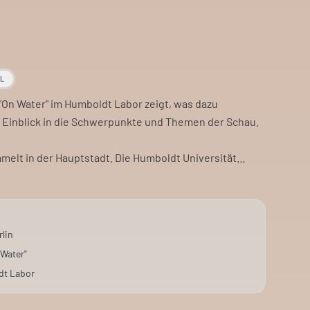
AL
 "On Water" im Humboldt Labor zeigt, was dazu
t Einblick in die Schwerpunkte und Themen der Schau.
elt in der Hauptstadt. Die Humboldt Universität
 erfährst, welche Rolle Wasser in Berlin spielt und wie
tatt. Treffpunkt ist die Treppenhalle vor dem Humboldt
rlin
 Water"
dt Labor