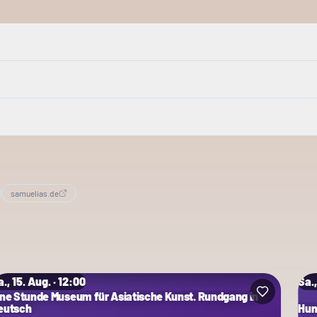
samuelias.de
., 15. Aug. · 12:00
Sa.,
ine Stunde Museum für Asiatische Kunst. Rundgang in
eutsch
Hum