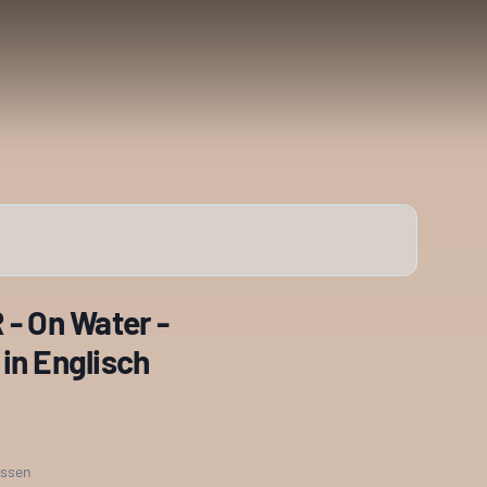
 On Water -
in Englisch
issen