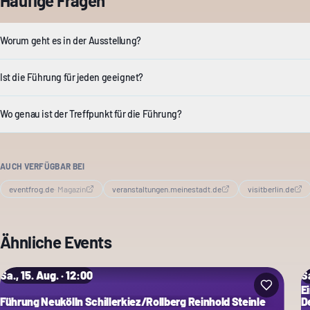
Häufige Fragen
Worum geht es in der Ausstellung?
Ist die Führung für jeden geeignet?
Wo genau ist der Treffpunkt für die Führung?
AUCH VERFÜGBAR BEI
eventfrog.de
·
Magazin
veranstaltungen.meinestadt.de
visitberlin.de
Ähnliche Events
Sa., 15. Aug. · 12:00
Sa
E
Führung Neukölln Schillerkiez/Rollberg Reinhold Steinle
D