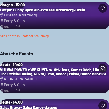
Morgen · 15:00
¡Wepa! Bunny Open Air • Festsaal Kreuzberg• Berlin
Festsaal Kreuzberg
Party & Club
ca. ab 10 €
Alle Events in
Festsaal Kreuzberg
→
Ähnliche Events
Heute · 14:00
VULVAA POWER x WE KÜYEN w. Ativ Aras, Samer Odeh, Lila Veil,
The Official Darling, Nuvm, Lima, Andeel, Faisal, Ivonne b2b PISI,
LFKN B2B AP Solis uvm.
KLUNKERKRANICH
Party & Club
ca. ab 10 €
Heute · 14:00
Salsa Brava - Salsa Dance classes