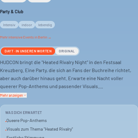
Party & Club
Intensiv
indoor
lebendig
Mehr
intensive
Events in Berlin →
DAYT · IN UNSEREN WORTEN
ORIGINAL
HUDCON bringt die "Heated Rivalry Night" in den Festsaal
Kreuzberg. Eine Party, die sich an Fans der Buchreihe richtet,
aber auch darüber hinaus geht. Erwarte eine Nacht voller
queerer Pop-Anthems und passender Visuals.
Mehr anzeigen
Das Setting ist indoor, die Stimmung lebendig und festlich.
Musik kommt von DJs, das Genre ist klar Pop. Eine gute
WAS DICH ERWARTET
Gelegenheit, um mit Freunden auszugehen.
Queere Pop-Anthems
•
Visuals zum Thema "Heated Rivalry"
•
Der Festsaal Kreuzberg bietet den Rahmen für diese spezielle
Festliche Stimmung