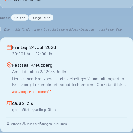
•
Party. Ein Abend, um zu feiern und die Nacht durchzutanzen.
Gut für
Gruppe
Junge Leute
Eher nichts für dich, wenn:
Du suchst einen ruhigen Abend oder magst keinen Pop.
Freitag, 24. Juli 2026
20:00
Uhr
— 02:00 Uhr
Festsaal Kreuzberg
Am Flutgraben 2, 12435 Berlin
Der Festsaal Kreuzberg ist ein vielseitiger Veranstaltungsort in
Kreuzberg. Er kombiniert Industriecharme mit Großstadtflair.
Hier finden Konzerte, Partys, Konferenzen und Firmenevents
Auf Google Maps öffnen
statt. Verschiedene Räume wie Kaminzimmer, Ostflügel,
Biergarten, Gewächshaus und der eigentliche Festsaal bieten
ca. ab 12 €
dafür Platz. Du findest hier Steh- und Sitzmöglichkeiten,
geschätzt · Quelle prüfen
Getränke gibt es zu moderaten Preisen. Speisen werden vor Ort
nicht angeboten. Manchmal kann es eng werden.
Drinnen
·
Gruppe
·
Junges Publikum