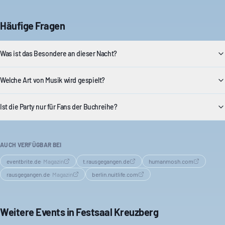
Häufige Fragen
Was ist das Besondere an dieser Nacht?
Welche Art von Musik wird gespielt?
Ist die Party nur für Fans der Buchreihe?
AUCH VERFÜGBAR BEI
eventbrite.de
·
Magazin
t.rausgegangen.de
humanmosh.com
rausgegangen.de
·
Magazin
berlin.nuitlife.com
Weitere Events in
Festsaal Kreuzberg