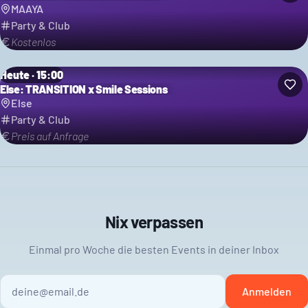
MAAYA
Party & Club
Kostenlos
Heute · 15:00
Else: TRANSITION x Smile Sessions
Else
Party & Club
Preis auf Anfrage
Nix verpassen
Einmal pro Woche die besten Events in deiner Inbox
Anmelden