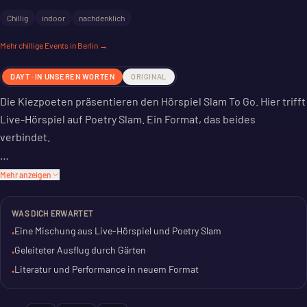
Chillig
indoor
nachdenklich
Mehr
chillige
Events in Berlin →
DAYT · IN UNSEREN WORTEN
ORIGINAL
Die Kiezpoeten präsentieren den Hörspiel Slam To Go. Hier trifft
Live-Hörspiel auf Poetry Slam. Ein Format, das beides
verbindet.
Es ist ein geleiteter Sonntagsausflug. Durch Gärten, mit
Mehr anzeigen
Geschichten und Texten. Ein Mix aus akustischer Inszenierung
und gesprochenem Wort.
WAS DICH ERWARTET
Eine Mischung aus Live-Hörspiel und Poetry Slam
•
Der perfekte Plan für den Nachmittag. Oder den Abend. Eine
Geleiteter Ausflug durch Gärten
•
Veranstaltung, die Literatur und Performance neu interpretiert.
Literatur und Performance in neuem Format
•
Zum Zuhören und Erleben.