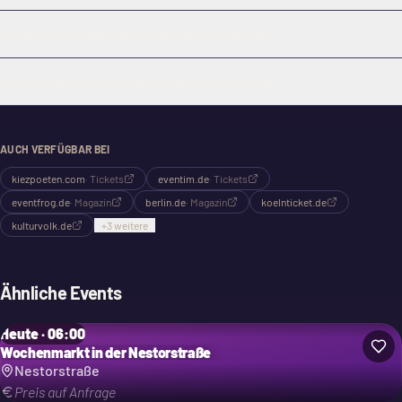
Findet die Veranstaltung drinnen oder draußen statt?
Ist die Veranstaltung für alle Altersgruppen geeignet?
AUCH VERFÜGBAR BEI
kiezpoeten.com
·
Tickets
eventim.de
·
Tickets
eventfrog.de
·
Magazin
berlin.de
·
Magazin
koelnticket.de
kulturvolk.de
+
3
weitere
Ähnliche Events
Heute · 06:00
Wochenmarkt in der Nestorstraße
Nestorstraße
Preis auf Anfrage