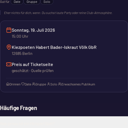
Gut für
Date
Gruppe
Solo
Eher nichts für dich, wenn:
Du suchst laute Party oder reine Club-Atmosphäre.
Sonntag, 19. Juli 2026
15:00
Uhr
Kiezpoeten Habert Bader-Iskraut Völk GbR
12685 Berlin
Preis auf Ticketseite
geschätzt · Quelle prüfen
Drinnen
·
Date
·
Gruppe
·
Solo
·
Erwachsenes Publikum
Häufige Fragen
Was genau ist ein Hörspiel Slam?