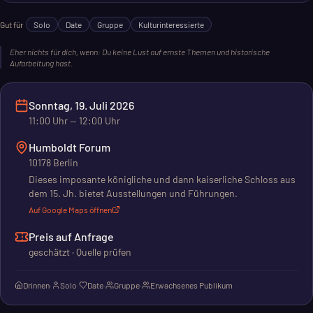
Gut für
Solo
Date
Gruppe
Kulturinteressierte
Eher nichts für dich, wenn:
Du keine Lust auf ernste Themen und historische
Aufarbeitung hast.
Sonntag, 19. Juli 2026
11:00
Uhr
— 12:00 Uhr
Humboldt Forum
10178 Berlin
Dieses imposante königliche und dann kaiserliche Schloss aus
dem 15. Jh. bietet Ausstellungen und Führungen.
Auf Google Maps öffnen
Preis auf Anfrage
geschätzt · Quelle prüfen
Drinnen
·
Solo
·
Date
·
Gruppe
·
Erwachsenes Publikum