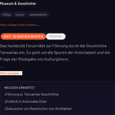
Museum & Geschichte
Chillig
indoor
nachdenklich
Mehr
chillige
Events in Berlin →
DAYT · IN UNSEREN WORTEN
ORIGINAL
Das Humboldt Forum lädt zur Führung durch die Geschichte
Tansanias ein. Es geht um die Spuren der Kolonialzeit und die
Frage der Rückgabe von Kulturgütern.
Du siehst historische Artefakte. Sie erzählen von Tansanias
Mehr anzeigen
Vergangenheit und seiner Entwicklung. Ein Blick auf das, was
bleibt und was sich ändern muss.
WAS DICH ERWARTET
Führung zu Tansanias Geschichte
•
Die Tour beleuchtet die komplexen Beziehungen zwischen
Einblick in koloniales Erbe
•
Europa und Ostafrika. Eine Stunde, die zum Nachdenken anregt.
Diskussion um Restitution von Artefakten
•