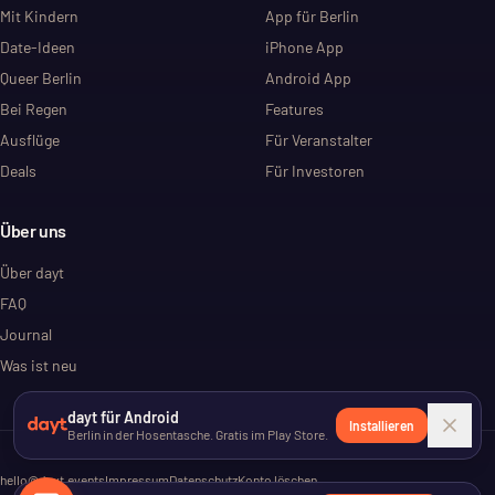
Mit Kindern
App für Berlin
Date-Ideen
iPhone App
Queer Berlin
Android App
Bei Regen
Features
Ausflüge
Für Veranstalter
Deals
Für Investoren
Über uns
Über dayt
FAQ
Journal
Was ist neu
dayt für Android
Installieren
Berlin in der Hosentasche. Gratis im Play Store.
hello@dayt.events
Impressum
Datenschutz
Konto löschen