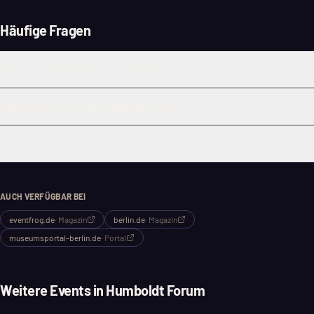
Häufige Fragen
Worum geht es bei der Führung genau?
Welche Art von Artefakten werden gezeigt?
Ist die Führung eher politisch oder historisch ausgerichtet?
AUCH VERFÜGBAR BEI
eventfrog.de
·
Magazin
berlin.de
·
Magazin
museumsportal-berlin.de
·
Portal
Weitere Events in
Humboldt Forum