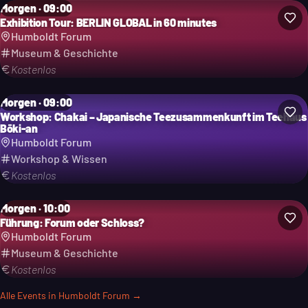
Morgen · 09:00
Exhibition Tour: BERLIN GLOBAL in 60 minutes
Humboldt Forum
Museum & Geschichte
Kostenlos
Morgen · 09:00
Workshop: Chakai – Japanische Teezusammenkunft im Teehaus
Bōki-an
Humboldt Forum
Workshop & Wissen
Kostenlos
Morgen · 10:00
Führung: Forum oder Schloss?
Humboldt Forum
Museum & Geschichte
Kostenlos
Alle Events in
Humboldt Forum
→