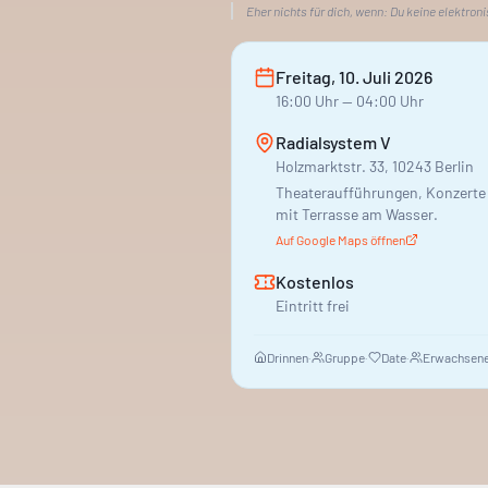
Gelegenheit, neue Klänge zu ent
Eher nichts für dich, wenn:
Du keine elektron
Freitag, 10. Juli 2026
16:00
Uhr
— 04:00 Uhr
Radialsystem V
Holzmarktstr. 33, 10243 Berlin
Theateraufführungen, Konzert
mit Terrasse am Wasser.
Auf Google Maps öffnen
Kostenlos
Eintritt frei
Drinnen
·
Gruppe
·
Date
·
Erwachsene