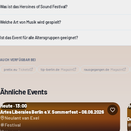
Was ist das Heroines of Sound Festival?
Welche Art von Musik wird gespielt?
Ist das Event für alle Altersgruppen geeignet?
AUCH VERFÜGBAR BEI
pretix.eu
·
Tickets
tip-berlin.de
·
Magazin
rausgegangen.de
·
Magazin
Ähnliche Events
Heute · 13:00
H
Artes Liberales Berlin e.V. Sommerfest – 08.08.2026
Kategorie: Festival
Neulant van Exel
D
Ka
Festival