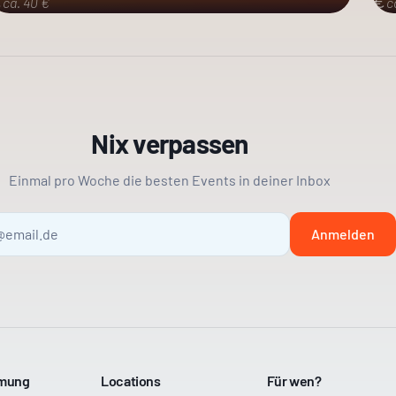
ca. 40 €
c
Nix verpassen
Einmal pro Woche die besten Events in deiner Inbox
Anmelden
mmung
Locations
Für wen?