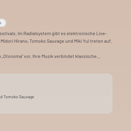
AL
stivals. Im Radialsystem gibt es elektronische Live-
Midori Hirano, Tomoko Sauvage und Miki Yui treten auf.
k „Otonoma“ vor. Ihre Musik verbindet klassische
ynthesizern. Das Ergebnis sind filigrane und dichte
en für ihre minimalistischen Sets. Sie schafft damit
i arbeitet mit Synthesizern, Samplern und Field
und Tomoko Sauvage
en. Auch Yoko Konishi präsentiert elektronische Live-
in aktuelle elektronische Musik. Es ist eine