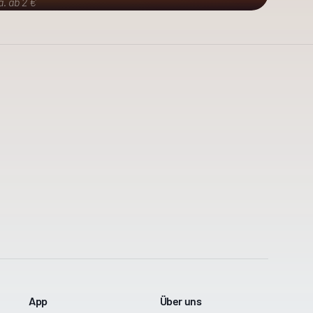
a. ab 2 €
App
Über uns