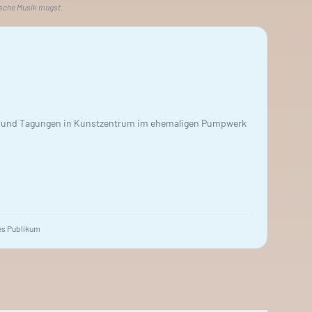
decken.
ische Musik magst.
e und Tagungen in Kunstzentrum im ehemaligen Pumpwerk
s Publikum