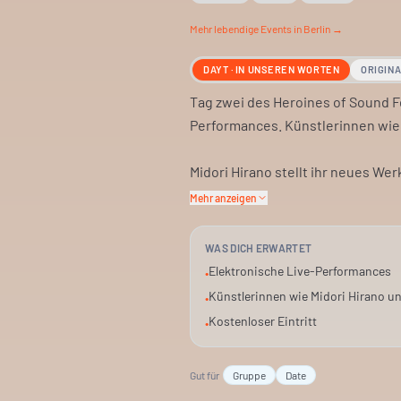
Mehr
lebendige
Events in Berlin →
DAYT · IN UNSEREN WORTEN
ORIGIN
Tag zwei des Heroines of Sound Fe
Performances. Künstlerinnen wie 
Midori Hirano stellt ihr neues Wer
Klavierausbildung mit modularen S
Mehr anzeigen
Kompositionen.
WAS DICH ERWARTET
Tomoko Sauvage nutzt Wasserschal
Elektronische Live-Performances
•
ruhige Klanglandschaften. Miki Yu
Künstlerinnen wie Midori Hirano 
•
Recordings für zarte Klangtextur
Kostenloser Eintritt
•
Performance.
Gut für
Gruppe
Date
Das Festival bietet einen Einblick 