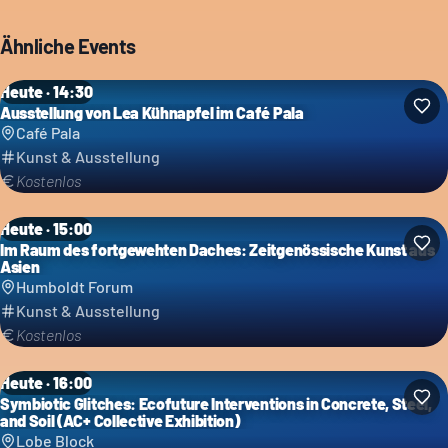
Ähnliche Events
Heute · 14:30
Ausstellung von Lea Kühnapfel im Café Pala
Café Pala
Kunst & Ausstellung
Kostenlos
Heute · 15:00
Im Raum des fortgewehten Daches: Zeitgenössische Kunst aus
Asien
Humboldt Forum
Kunst & Ausstellung
Kostenlos
Heute · 16:00
Symbiotic Glitches: Ecofuture Interventions in Concrete, Steel,
and Soil (AC+ Collective Exhibition)
Lobe Block