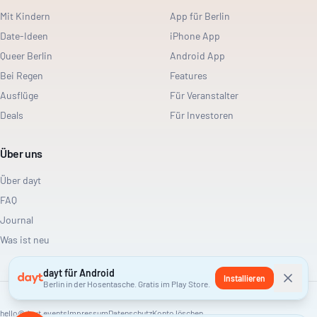
Mit Kindern
App für Berlin
Date-Ideen
iPhone App
Queer Berlin
Android App
Bei Regen
Features
Ausflüge
Für Veranstalter
Deals
Für Investoren
Über uns
Über dayt
FAQ
Journal
Was ist neu
dayt für Android
Installieren
Berlin in der Hosentasche. Gratis im Play Store.
hello@dayt.events
Impressum
Datenschutz
Konto löschen