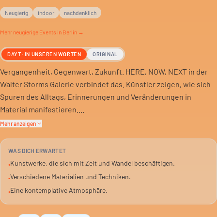
Neugierig
indoor
nachdenklich
Mehr
neugierige
Events in Berlin →
DAYT · IN UNSEREN WORTEN
ORIGINAL
Vergangenheit, Gegenwart, Zukunft. HERE, NOW, NEXT in der
Walter Storms Galerie verbindet das. Künstler zeigen, wie sich
Spuren des Alltags, Erinnerungen und Veränderungen in
Material manifestieren.
Mehr anzeigen
Die Ausstellung reflektiert diese Themen durch Schichten,
Montagen, Malerei und Transformation. Es entsteht ein Dialog
WAS DICH ERWARTET
über das Hier und Jetzt und was als Nächstes kommt.
Kunstwerke, die sich mit Zeit und Wandel beschäftigen.
•
Unterschiedliche Perspektiven treffen aufeinander.
Verschiedene Materialien und Techniken.
•
Eine kontemplative Atmosphäre.
•
Die Werke schaffen eine Brücke zwischen Generationen. Du
siehst, was bleibt und was sich wandelt. Eine kostenlose