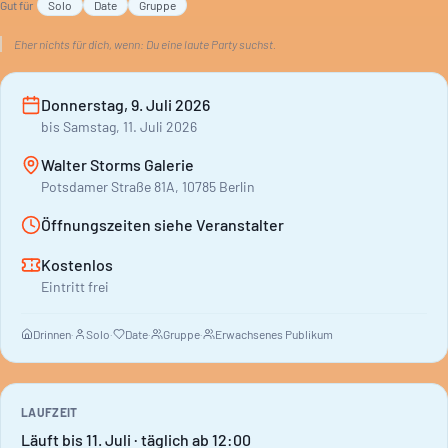
Gut für
Solo
Date
Gruppe
Gelegenheit, Kunst zu erleben.
Eher nichts für dich, wenn:
Du eine laute Party suchst.
Donnerstag, 9. Juli 2026
bis
Samstag, 11. Juli 2026
Walter Storms Galerie
Potsdamer Straße 81A, 10785 Berlin
Öffnungszeiten siehe Veranstalter
Kostenlos
Eintritt frei
Drinnen
·
Solo
·
Date
·
Gruppe
·
Erwachsenes Publikum
LAUFZEIT
Läuft bis 11. Juli · täglich ab 12:00