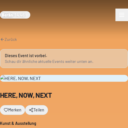
Berlin
·
14:46
Zurück
Dieses Event ist vorbei.
Schau dir ähnliche aktuelle Events weiter unten an.
HERE, NOW, NEXT
Merken
Teilen
Kunst & Ausstellung