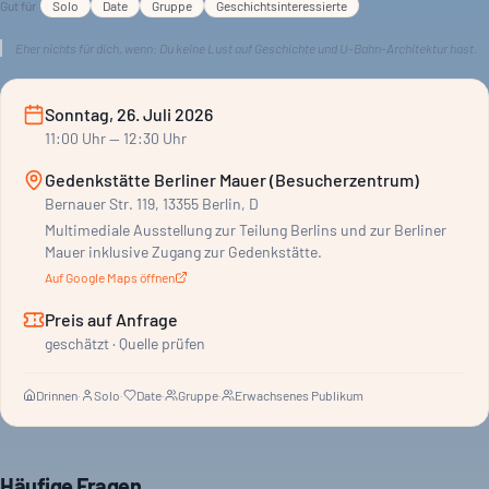
Gut für
Solo
Date
Gruppe
Geschichtsinteressierte
Eher nichts für dich, wenn:
Du keine Lust auf Geschichte und U-Bahn-Architektur hast.
Sonntag, 26. Juli 2026
11:00
Uhr
— 12:30 Uhr
Gedenkstätte Berliner Mauer (Besucherzentrum)
Bernauer Str. 119, 13355 Berlin, D
Multimediale Ausstellung zur Teilung Berlins und zur Berliner
Mauer inklusive Zugang zur Gedenkstätte.
Auf Google Maps öffnen
Preis auf Anfrage
geschätzt · Quelle prüfen
Drinnen
·
Solo
·
Date
·
Gruppe
·
Erwachsenes Publikum
Häufige Fragen