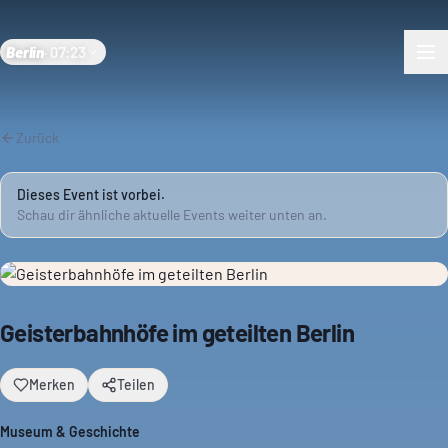
Berlin
·
07:23
Zurück
Dieses Event ist vorbei.
Schau dir ähnliche aktuelle Events weiter unten an.
Geisterbahnhöfe im geteilten Berlin
Merken
Teilen
Museum & Geschichte