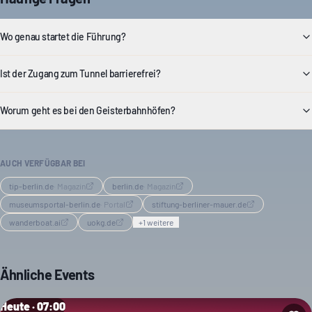
Wo genau startet die Führung?
Ist der Zugang zum Tunnel barrierefrei?
Worum geht es bei den Geisterbahnhöfen?
AUCH VERFÜGBAR BEI
tip-berlin.de
·
Magazin
berlin.de
·
Magazin
museumsportal-berlin.de
·
Portal
stiftung-berliner-mauer.de
wanderboat.ai
uokg.de
+
1
weitere
Ähnliche Events
Heute · 07:00