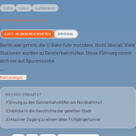
Chillig
indoor
nachdenklich
Mehr
chillige
Events in Berlin →
DAYT · IN UNSEREN WORTEN
ORIGINAL
Berlin war geteilt, die U-Bahn fuhr trotzdem. Nicht überall. Viele
Stationen wurden zu Geisterbahnhöfen. Diese Führung nimmt
dich mit auf Spurensuche.
Am Nordbahnhof geht es los. Du erfährst, wie der Mauerbau das
Mehr anzeigen
Berliner Verkehrsnetz zerschnitt. Und wie sich das im
Untergrund zeigte.
WAS DICH ERWARTET
Führung zu den Geisterbahnhöfen am Nordbahnhof
•
Ein besonderer Punkt: Ein Fußgängertunnel, seit 1952 nicht
Einblicke in die Geschichte der geteilten Stadt
•
mehr öffentlich zugänglich, wird geöffnet. Ein seltener Einblick
Exklusiver Zugang zu einem alten Fußgängertunnel
•
in eine vergessene Passage.