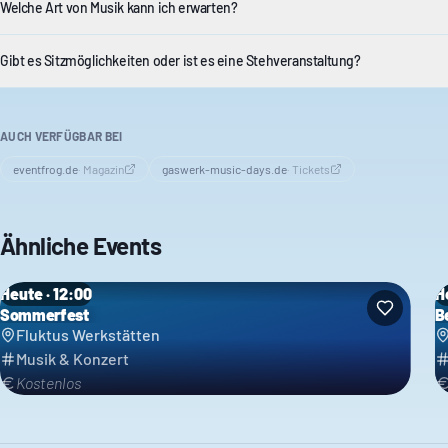
Welche Art von Musik kann ich erwarten?
Gibt es Sitzmöglichkeiten oder ist es eine Stehveranstaltung?
AUCH VERFÜGBAR BEI
eventfrog.de
·
Magazin
gaswerk-music-days.de
·
Tickets
Ähnliche Events
Heute · 12:00
H
Sommerfest
B
Fluktus Werkstätten
Musik & Konzert
Kostenlos