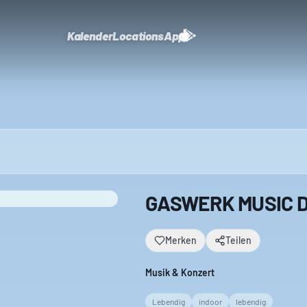
Kalender
Locations
App
GASWERK MUSIC DA
Merken
Teilen
Musik & Konzert
Lebendig
indoor
lebendig