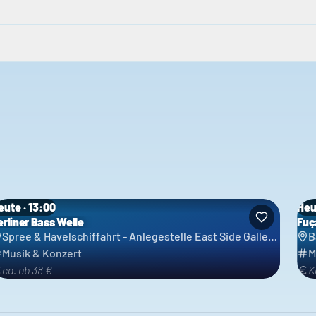
eute · 13:00
Heu
erliner Bass Welle
Fuç
Spree & Havelschiffahrt - Anlegestelle East Side Gallery / Ostbahnhof - Reederei Grimm & Lindecke GbR
B
Musik & Konzert
M
ca. ab 38 €
K