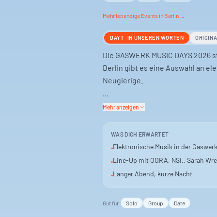
Mehr
lebendige
Events in Berlin →
DAYT · IN UNSEREN WORTEN
ORIGIN
Die GASWERK MUSIC DAYS 2026 sta
Berlin gibt es eine Auswahl an el
Neugierige.
Das Line-Up des ersten Tages bri
Mehr anzeigen
Loderbauer) und Sarah Wreath z
Patches.av. Ein Mix, der den Aben
WAS DICH ERWARTET
Elektronische Musik in der Gaswer
•
Die Veranstaltung findet indoor s
Line-Up mit OORA, NSI., Sarah Wr
•
nach Mitternacht. Musik und Atm
Langer Abend, kurze Nacht
•
Gut für
Solo
Group
Date