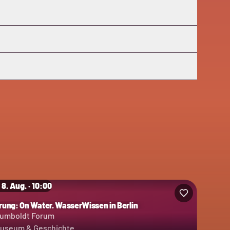
 8. Aug. · 10:00
rung: On Water. WasserWissen in Berlin
umboldt Forum
useum & Geschichte