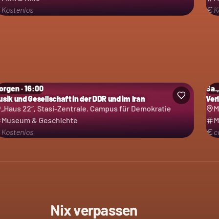
Kostenlos
K
orgen · 16:00
Sa.,
usik und Gesellschaft in der DDR und im Iran
Ver
„Haus 22“, Stasi-Zentrale. Campus für Demokratie
M
Museum & Geschichte
M
Kostenlos
c
Nix verpassen