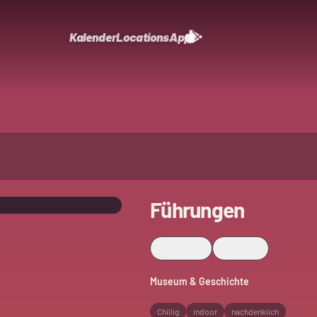
Kalender
Locations
App
Führungen
Merken
Teilen
Museum & Geschichte
Chillig
indoor
nachdenklich