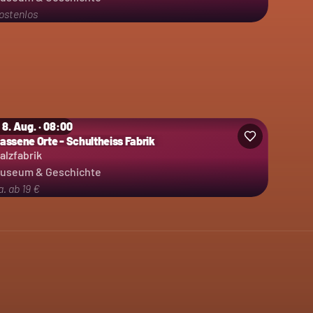
ostenlos
 8. Aug. · 08:00
lassene Orte - Schultheiss Fabrik
alzfabrik
useum & Geschichte
a. ab 19 €