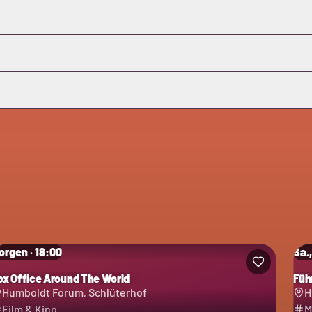
orgen · 18:00
Sa.,
ox Office Around The World
Füh
Humboldt Forum, Schlüterhof
H
Film & Kino
M