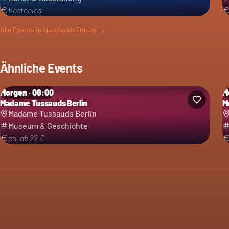
Kostenlos
Alle Events in
Humboldt Forum
→
Ähnliche Events
Morgen · 08:00
M
Madame Tussauds Berlin
M
Madame Tussauds Berlin
Museum & Geschichte
ca. ab 22 €