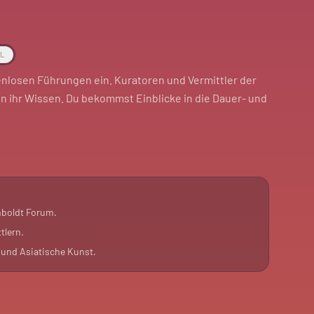
AL
nlosen Führungen ein. Kuratoren und Vermittler der
en ihr Wissen. Du bekommst Einblicke in die Dauer- und
Ethnologischen Museums und des Museums für
 sich im zweiten und dritten Obergeschoss des
enheit, die Objekte und ihre Geschichten neu zu
boldt Forum.
tlern.
äums „Fünf Jahre offen“. Sie dauern jeweils 60 Minuten.
und Asiatische Kunst.
infach hingehen.