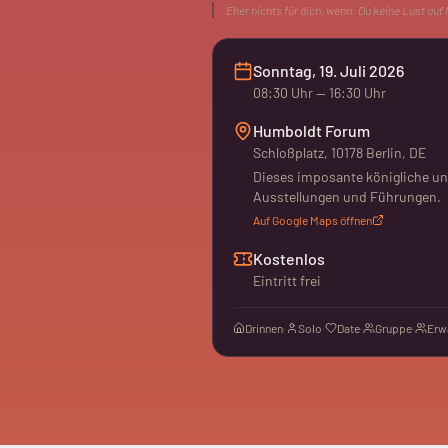
Eher nichts für dich, wenn:
Du keine Lust auf
Sonntag, 19. Juli 2026
08:30
Uhr
— 16:30 Uhr
Humboldt Forum
Schloßplatz, 10178 Berlin, DE
Dieses imposante königliche und
Ausstellungen und Führungen.
Auf Google Maps öffnen
Kostenlos
Eintritt frei
Drinnen
·
Solo
·
Date
·
Gruppe
·
Erw