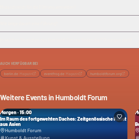
Muss ich mich für die Führung anmelden?
Wie lange dauert eine Führung?
In welchen Bereichen des Humboldt Forums finden die Führungen statt?
AUCH VERFÜGBAR BEI
berlin.de
·
Magazin
eventfrog.de
·
Magazin
humboldtforum.org
Weitere Events in
Humboldt Forum
Morgen · 15:00
M
Im Raum des fortgewehten Daches: Zeitgenössische Kunst
aus Asien
B
Humboldt Forum
Kunst & Ausstellung