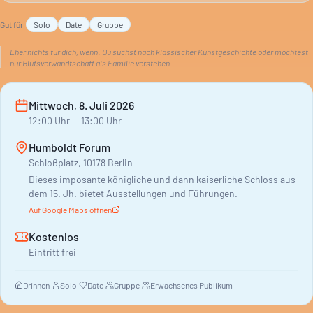
Familienmodelle.
Gut für
Solo
Date
Gruppe
Eher nichts für dich, wenn:
Du suchst nach klassischer Kunstgeschichte oder möchtest
nur Blutsverwandtschaft als Familie verstehen.
Mittwoch, 8. Juli 2026
12:00
Uhr
— 13:00 Uhr
Humboldt Forum
Schloßplatz, 10178 Berlin
Dieses imposante königliche und dann kaiserliche Schloss aus
dem 15. Jh. bietet Ausstellungen und Führungen.
Auf Google Maps öffnen
Kostenlos
Eintritt frei
Drinnen
·
Solo
·
Date
·
Gruppe
·
Erwachsenes Publikum