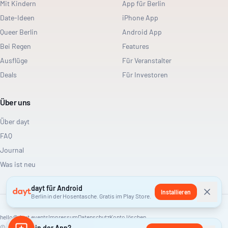
Mit Kindern
App für Berlin
Date-Ideen
iPhone App
Queer Berlin
Android App
Bei Regen
Features
Ausflüge
Für Veranstalter
Deals
Für Investoren
Über uns
Über dayt
FAQ
Journal
Was ist neu
dayt für Android
Installieren
Berlin in der Hosentasche. Gratis im Play Store.
hello@dayt.events
Impressum
Datenschutz
Konto löschen
©
2026
Lieber in der App?
dayt. Alle Rechte vorbehalten.