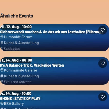
Ähnliche Events
Mi., 12. Aug. · 10:00
Sich verwandt machen & An das wir uns festhalten (Führung)
Humboldt Forum
Kunst & Ausstellung
Kostenlos
Fr., 14. Aug. · 08:00
It’s A Balance Trick: Wackelige Welten
Kommunale Galerie
Kunst & Ausstellung
Preis auf Anfrage
Fr., 14. Aug. · 10:00
GHONE : STATE OF PLAY
BBA Gallery