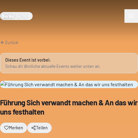
Berlin
·
14:16
Zurück
Dieses Event ist vorbei.
Schau dir ähnliche aktuelle Events weiter unten an.
Führung Sich verwandt machen & An das wir
uns festhalten
Merken
Teilen