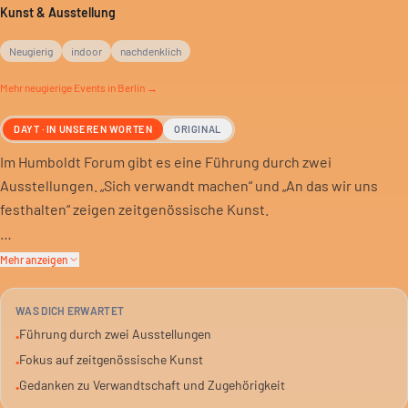
Kunst & Ausstellung
Neugierig
indoor
nachdenklich
Mehr
neugierige
Events in Berlin →
DAYT · IN UNSEREN WORTEN
ORIGINAL
Im Humboldt Forum gibt es eine Führung durch zwei
Ausstellungen. „Sich verwandt machen“ und „An das wir uns
festhalten“ zeigen zeitgenössische Kunst.
Die Künstler denken über Zusammengehörigkeit nach. Nicht
Mehr anzeigen
nur Blutsverwandtschaft zählt, auch geteilte Erfahrungen oder
Verflechtungen mit der Umwelt. Es geht um Beziehungen, die
WAS DICH ERWARTET
über Generationen und Grenzen hinausgehen.
Führung durch zwei Ausstellungen
•
Fokus auf zeitgenössische Kunst
•
Die Führung stellt lokale und internationale Künstler vor. Sie
Gedanken zu Verwandtschaft und Zugehörigkeit
•
zeigen, wie vielfältig Beziehungen sein können. Ohne starre