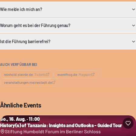
Wie melde ich mich an?
Worum geht es bei der Führung genau?
Ist die Führung barrierefrei?
AUCH VERFÜGBAR BEI
reinhold.steinle.de
·
Tickets
eventfrog.de
·
Magazin
veranstaltungen.meinestadt.de
Ähnliche Events
So., 16. Aug. · 11:00
History(s) of Tanzania: Insights and Outlooks - Guided Tour
Stiftung Humboldt Forum im Berliner Schloss