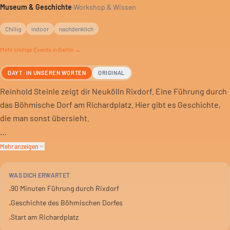
Museum & Geschichte
·
Workshop & Wissen
Chillig
indoor
nachdenklich
Mehr
chillige
Events in Berlin →
DAYT · IN UNSEREN WORTEN
ORIGINAL
Reinhold Steinle zeigt dir Neukölln Rixdorf. Eine Führung durch
das Böhmische Dorf am Richardplatz. Hier gibt es Geschichte,
die man sonst übersieht.
Du bist 90 Minuten unterwegs. Es geht um die Historie des
Mehr anzeigen
Viertels. Was ist geblieben, was hat sich verändert?
WAS DICH ERWARTET
Wer sich für Berlins Vergangenheit interessiert, ist hier richtig.
90 Minuten Führung durch Rixdorf
•
Ein Blick hinter die Kulissen des heutigen Neukölln.
Geschichte des Böhmischen Dorfes
•
Start am Richardplatz
•