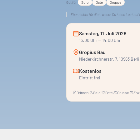
Gut für
Solo
Date
Gruppe
Eher nichts für dich, wenn:
Du keine Lust auf 
Samstag, 11. Juli 2026
13:00
Uhr
— 14:00 Uhr
Gropius Bau
Niederkirchnerstr. 7, 10963 Berl
Kostenlos
Eintritt frei
Drinnen
·
Solo
·
Date
·
Gruppe
·
Erw