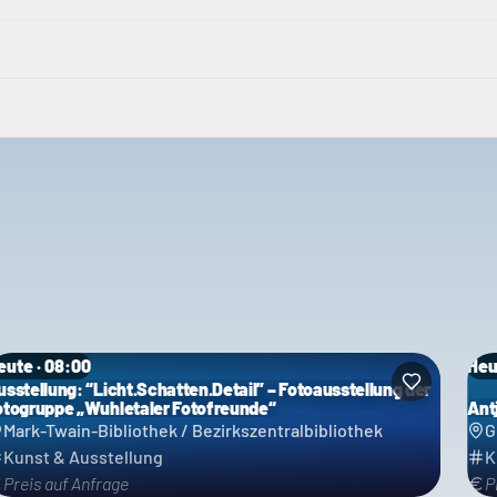
eute · 08:00
Heu
usstellung: “Licht.Schatten.Detail” – Fotoausstellung der
otogruppe „Wuhletaler Fotofreunde“
Ant
Mark-Twain-Bibliothek / Bezirkszentralbibliothek
G
Kunst & Ausstellung
K
Preis auf Anfrage
P