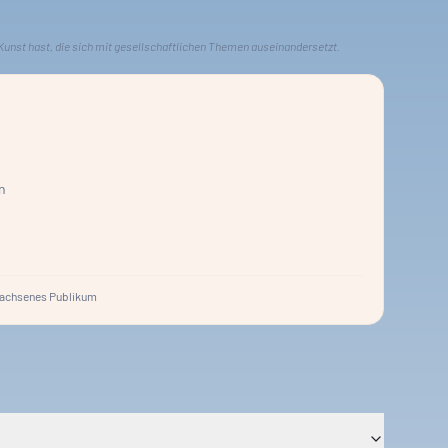
Kunst hast, die sich mit gesellschaftlichen Themen auseinandersetzt.
in
achsenes Publikum