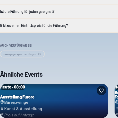
Ist die Führung für jeden geeignet?
Gibt es einen Eintrittspreis für die Führung?
AUCH VERFÜGBAR BEI
rausgegangen.de
·
Magazin
Ähnliche Events
Heute · 08:00
H
A
Ausstellung Furore
F
Bärenzwinger
Kunst & Ausstellung
Preis auf Anfrage