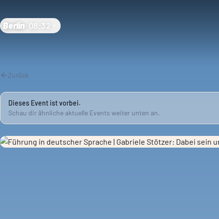
Berlin
·
08:32
Zurück
Dieses Event ist vorbei.
Schau dir ähnliche aktuelle Events weiter unten an.